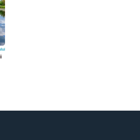
lui
i