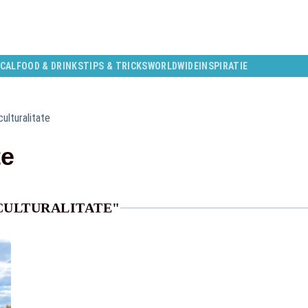
CAL
FOOD & DRINKS
TIPS & TRICKS
WORLDWIDE
INSPIRATIE
culturalitate
te
CULTURALITATE"