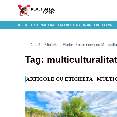
ULTIMELE ȘTIRI
ACTUALITATE
DESTINATIA ANULUI
EXTERN
LO
Acasă
Etichete
Etichete care încep cu M
multi
Tag: multiculturalita
ARTICOLE CU ETICHETA "MULTI