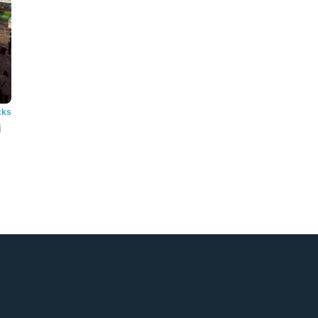
cks
i