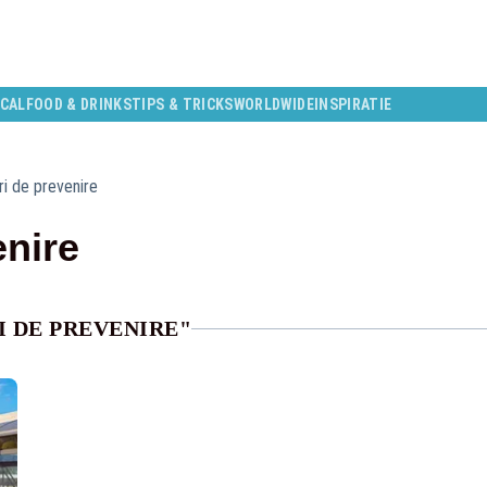
CAL
FOOD & DRINKS
TIPS & TRICKS
WORLDWIDE
INSPIRATIE
i de prevenire
enire
I DE PREVENIRE"