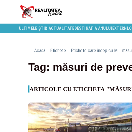
ULTIMELE ȘTIRI
ACTUALITATE
DESTINATIA ANULUI
EXTERN
LO
Acasă
Etichete
Etichete care încep cu M
măsur
Tag: măsuri de prev
ARTICOLE CU ETICHETA "MĂSUR