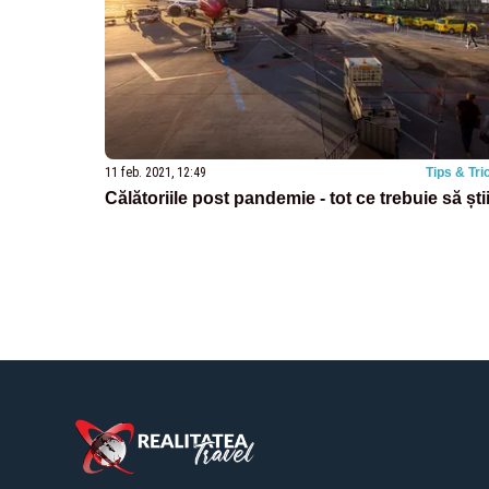
11 feb. 2021, 12:49
Tips & Tri
Călătoriile post pandemie - tot ce trebuie să ști