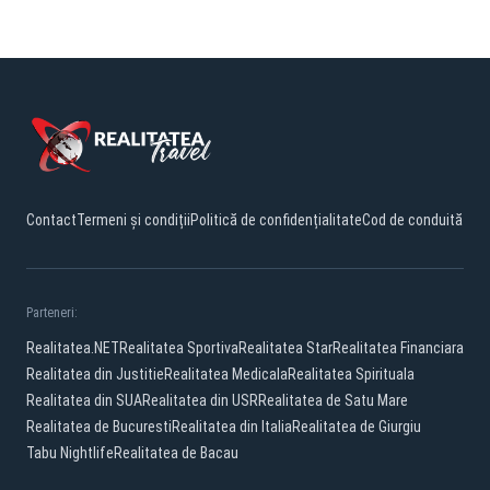
Contact
Termeni și condiții
Politică de confidențialitate
Cod de conduită
Parteneri:
Realitatea.NET
Realitatea Sportiva
Realitatea Star
Realitatea Financiara
Realitatea din Justitie
Realitatea Medicala
Realitatea Spirituala
Realitatea din SUA
Realitatea din USR
Realitatea de Satu Mare
Realitatea de Bucuresti
Realitatea din Italia
Realitatea de Giurgiu
Tabu Nightlife
Realitatea de Bacau