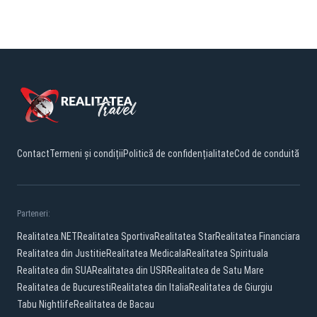
Contact
Termeni și condiții
Politică de confidențialitate
Cod de conduită
Parteneri:
Realitatea.NET
Realitatea Sportiva
Realitatea Star
Realitatea Financiara
Realitatea din Justitie
Realitatea Medicala
Realitatea Spirituala
Realitatea din SUA
Realitatea din USR
Realitatea de Satu Mare
Realitatea de Bucuresti
Realitatea din Italia
Realitatea de Giurgiu
Tabu Nightlife
Realitatea de Bacau