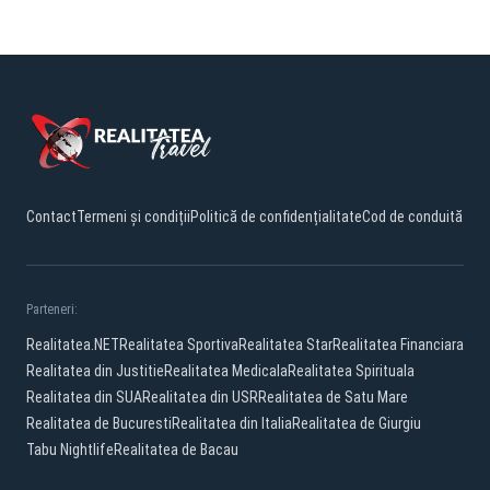
Contact
Termeni și condiții
Politică de confidențialitate
Cod de conduită
Parteneri:
Realitatea.NET
Realitatea Sportiva
Realitatea Star
Realitatea Financiara
Realitatea din Justitie
Realitatea Medicala
Realitatea Spirituala
Realitatea din SUA
Realitatea din USR
Realitatea de Satu Mare
Realitatea de Bucuresti
Realitatea din Italia
Realitatea de Giurgiu
Tabu Nightlife
Realitatea de Bacau