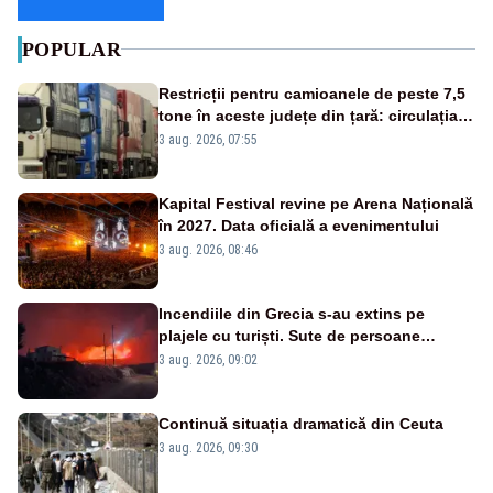
POPULAR
Restricții pentru camioanele de peste 7,5
tone în aceste județe din țară: circulația
este interzisă luni, între orele 12:00 și
3 aug. 2026, 07:55
20:00
Kapital Festival revine pe Arena Națională
în 2027. Data oficială a evenimentului
3 aug. 2026, 08:46
Incendiile din Grecia s-au extins pe
plajele cu turiști. Sute de persoane
evacuate pe mare, drumuri blocate de
3 aug. 2026, 09:02
flăcări
Continuă situația dramatică din Ceuta
3 aug. 2026, 09:30