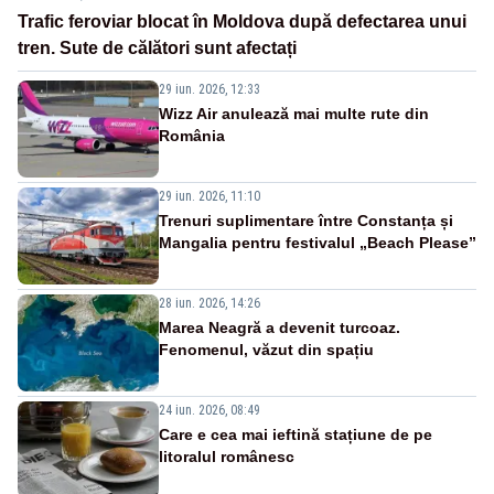
Trafic feroviar blocat în Moldova după defectarea unui
tren. Sute de călători sunt afectați
29 iun. 2026, 12:33
Wizz Air anulează mai multe rute din
România
29 iun. 2026, 11:10
Trenuri suplimentare între Constanța și
Mangalia pentru festivalul „Beach Please”
28 iun. 2026, 14:26
Marea Neagră a devenit turcoaz.
Fenomenul, văzut din spațiu
24 iun. 2026, 08:49
Care e cea mai ieftină stațiune de pe
litoralul românesc