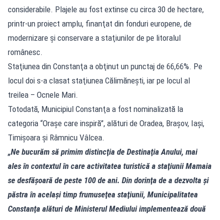
considerabile. Plajele au fost extinse cu circa 30 de hectare,
printr-un proiect amplu, finanţat din fonduri europene, de
modernizare şi conservare a staţiunilor de pe litoralul
românesc.
Staţiunea din Constanţa a obţinut un punctaj de 66,66%. Pe
locul doi s-a clasat staţiunea Călimăneşti, iar pe locul al
treilea – Ocnele Mari.
Totodată, Municipiul Constanţa a fost nominalizată la
categoria “Oraşe care inspiră”, alături de Oradea, Braşov, Iaşi,
Timişoara şi Râmnicu Vâlcea.
„Ne bucurăm să primim distincţia de Destinaţia Anului, mai
ales în contextul în care activitatea turistică a staţiunii Mamaia
se desfăşoară de peste 100 de ani. Din dorinţa de a dezvolta şi
păstra în acelaşi timp frumuseţea staţiunii, Municipalitatea
Constanţa alături de Ministerul Mediului implementează două