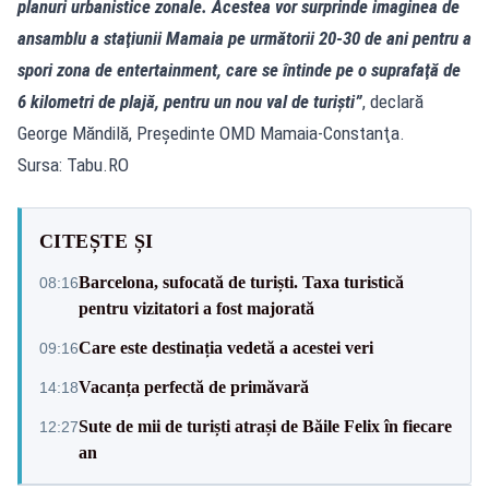
planuri urbanistice zonale. Acestea vor surprinde imaginea de
ansamblu a staţiunii Mamaia pe următorii 20-30 de ani pentru a
spori zona de entertainment, care se întinde pe o suprafaţă de
6 kilometri de plajă, pentru un nou val de turişti”
, declară
George Măndilă, Preşedinte OMD Mamaia-Constanţa.
Sursa: Tabu.RO
CITEȘTE ȘI
Barcelona, sufocată de turiști. Taxa turistică
08:16
pentru vizitatori a fost majorată
Care este destinația vedetă a acestei veri
09:16
Vacanța perfectă de primăvară
14:18
Sute de mii de turiști atrași de Băile Felix în fiecare
12:27
an