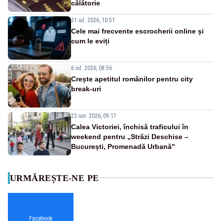
călătorie
21 iul. 2026, 10:51
Cele mai frecvente escrocherii online și
cum le eviți
6 iul. 2026, 08:56
Crește apetitul românilor pentru city
break-uri
23 iun. 2026, 09:17
Calea Victoriei, închisă traficului în
weekend pentru „Străzi Deschise –
București, Promenadă Urbană"
URMĂREȘTE-NE PE
Facebook