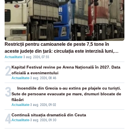
Restricții pentru camioanele de peste 7,5 tone în
aceste județe din țară: circulația este interzisă luni,
Actualitate
·
3 aug. 2026, 07:55
între orele 12:00 și 20:00
2
Kapital Festival revine pe Arena Națională în 2027. Data
oficială a evenimentului
Actualitate
-
3 aug. 2026, 08:46
3
Incendiile din Grecia s-au extins pe plajele cu turiști.
Sute de persoane evacuate pe mare, drumuri blocate de
flăcări
Actualitate
-
3 aug. 2026, 09:02
4
Continuă situația dramatică din Ceuta
Actualitate
-
3 aug. 2026, 09:30