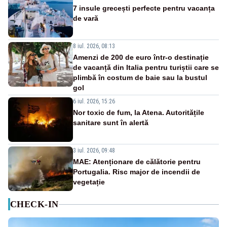
7 insule grecești perfecte pentru vacanța
de vară
8 iul. 2026, 08:13
Amenzi de 200 de euro într-o destinație
de vacanță din Italia pentru turiștii care se
plimbă în costum de baie sau la bustul
gol
6 iul. 2026, 15:26
Nor toxic de fum, la Atena. Autoritățile
sanitare sunt în alertă
3 iul. 2026, 09:48
MAE: Atenționare de călătorie pentru
Portugalia. Risc major de incendii de
vegetație
CHECK-IN