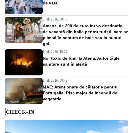
de vară
8 iul. 2026, 08:13
Amenzi de 200 de euro într-o destinație
de vacanță din Italia pentru turiștii care se
plimbă în costum de baie sau la bustul
gol
6 iul. 2026, 15:26
Nor toxic de fum, la Atena. Autoritățile
sanitare sunt în alertă
3 iul. 2026, 09:48
MAE: Atenționare de călătorie pentru
Portugalia. Risc major de incendii de
vegetație
CHECK-IN