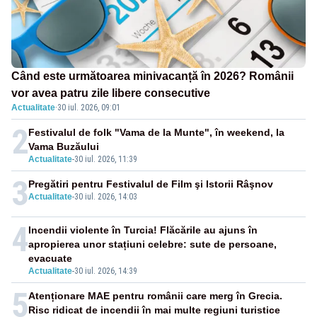
Când este următoarea minivacanță în 2026? Românii
vor avea patru zile libere consecutive
Actualitate
·
30 iul. 2026, 09:01
2
Festivalul de folk "Vama de la Munte", în weekend, la
Vama Buzăului
Actualitate
-
30 iul. 2026, 11:39
3
Pregătiri pentru Festivalul de Film şi Istorii Râşnov
Actualitate
-
30 iul. 2026, 14:03
4
Incendii violente în Turcia! Flăcările au ajuns în
apropierea unor stațiuni celebre: sute de persoane,
evacuate
Actualitate
-
30 iul. 2026, 14:39
5
Atenționare MAE pentru românii care merg în Grecia.
Risc ridicat de incendii în mai multe regiuni turistice