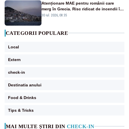
Atenționare MAE pentru românii care
merg în Grecia. Risc ridicat de incendii în
mai multe regiuni turistice FOTO
30 iul. 2026, 08:35
CATEGORII POPULARE
Local
Extern
check-in
Destinatia anului
Food & Drinks
Tips & Tricks
MAI MULTE ȘTIRI DIN
CHECK-IN