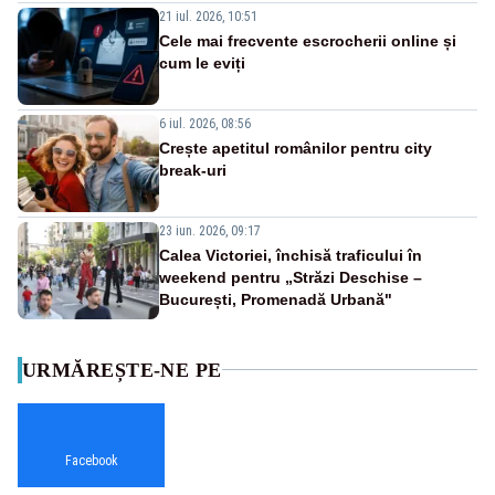
21 iul. 2026, 10:51
Cele mai frecvente escrocherii online și
cum le eviți
6 iul. 2026, 08:56
Crește apetitul românilor pentru city
break-uri
23 iun. 2026, 09:17
Calea Victoriei, închisă traficului în
weekend pentru „Străzi Deschise –
București, Promenadă Urbană"
URMĂREȘTE-NE PE
Facebook