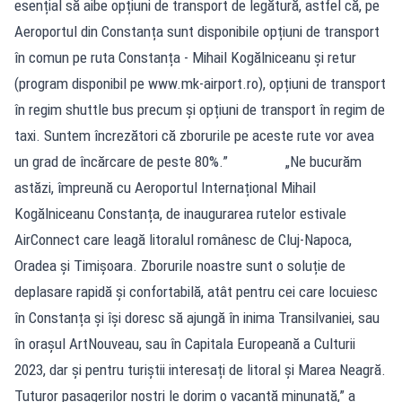
esențial să aibe opțiuni de transport de legătură, astfel că, pe
Aeroportul din Constanța sunt disponibile opțiuni de transport
în comun pe ruta Constanța - Mihail Kogălniceanu și retur
(program disponibil pe www.mk-airport.ro), opțiuni de transport
în regim shuttle bus precum și opțiuni de transport în regim de
taxi. Suntem încrezători că zborurile pe aceste rute vor avea
un grad de încărcare de peste 80%.” „Ne bucurăm
astăzi, împreună cu Aeroportul Internațional Mihail
Kogălniceanu Constanța, de inaugurarea rutelor estivale
AirConnect care leagă litoralul românesc de Cluj-Napoca,
Oradea și Timișoara. Zborurile noastre sunt o soluție de
deplasare rapidă și confortabilă, atât pentru cei care locuiesc
în Constanța și își doresc să ajungă în inima Transilvaniei, sau
în orașul ArtNouveau, sau în Capitala Europeană a Culturii
2023, dar și pentru turiștii interesați de litoral și Marea Neagră.
Tuturor pasagerilor noștri le dorim o vacanță minunată,” a