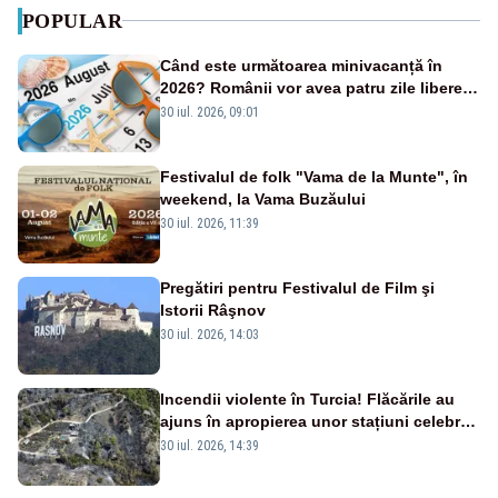
POPULAR
Când este următoarea minivacanță în
2026? Românii vor avea patru zile libere
consecutive
30 iul. 2026, 09:01
Festivalul de folk "Vama de la Munte", în
weekend, la Vama Buzăului
30 iul. 2026, 11:39
Pregătiri pentru Festivalul de Film şi
Istorii Râşnov
30 iul. 2026, 14:03
Incendii violente în Turcia! Flăcările au
ajuns în apropierea unor stațiuni celebre:
sute de persoane, evacuate
30 iul. 2026, 14:39