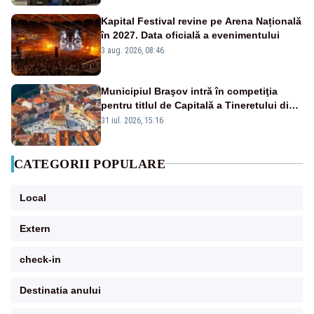
Kapital Festival revine pe Arena Națională
în 2027. Data oficială a evenimentului
3 aug. 2026, 08:46
Municipiul Braşov intră în competiţia
pentru titlul de Capitală a Tineretului din
România 2028
31 iul. 2026, 15:16
CATEGORII POPULARE
Local
Extern
check-in
Destinatia anului