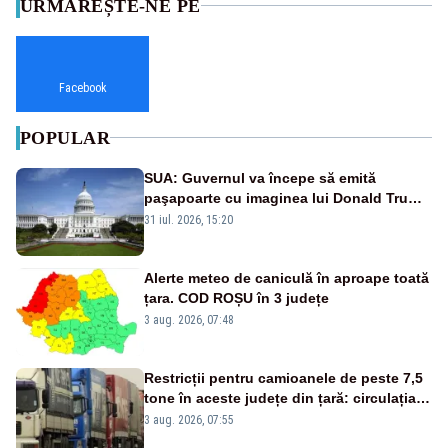
URMĂREȘTE-NE PE
Facebook
POPULAR
SUA: Guvernul va începe să emită
paşapoarte cu imaginea lui Donald Trump
începând cu 8 august
31 iul. 2026, 15:20
Alerte meteo de caniculă în aproape toată
țara. COD ROȘU în 3 județe
3 aug. 2026, 07:48
Restricții pentru camioanele de peste 7,5
tone în aceste județe din țară: circulația
este interzisă luni, între orele 12:00 și
3 aug. 2026, 07:55
20:00