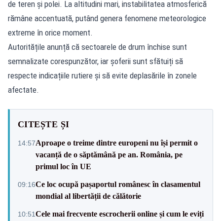
de teren și polei. La altitudini mari, instabilitatea atmosferică
rămâne accentuată, putând genera fenomene meteorologice
extreme în orice moment.
Autoritățile anunță că sectoarele de drum închise sunt
semnalizate corespunzător, iar șoferii sunt sfătuiți să
respecte indicațiile rutiere și să evite deplasările în zonele
afectate.
CITEȘTE ȘI
Aproape o treime dintre europeni nu își permit o
14:57
vacanță de o săptămână pe an. România, pe
primul loc în UE
Ce loc ocupă pașaportul românesc în clasamentul
09:16
mondial al libertății de călătorie
Cele mai frecvente escrocherii online și cum le eviți
10:51