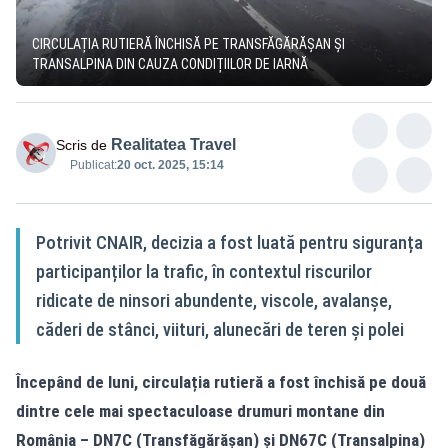
CIRCULAȚIA RUTIERĂ ÎNCHISĂ PE TRANSFĂGĂRĂȘAN ȘI
TRANSALPINA DIN CAUZA CONDIȚIILOR DE IARNĂ
Realitatea Travel
Scris de
Publicat:
20 oct. 2025, 15:14
Potrivit CNAIR, decizia a fost luată pentru siguranța
participanților la trafic, în contextul riscurilor
ridicate de ninsori abundente, viscole, avalanșe,
căderi de stânci, viituri, alunecări de teren și polei
Începând de luni, circulația rutieră a fost închisă pe două
dintre cele mai spectaculoase drumuri montane din
România – DN7C (Transfăgărășan) și DN67C (Transalpina)