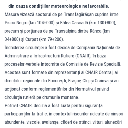
– din cauza condițiilor meteorologice nefavorabile.
Măsura vizează sectorul de pe Transfăgărășan cuprins între
Piscu Negru (km 104+000) și Bâlea Cascadă (km 130+800),
precum și porțiunea de pe Transalpina dintre Rânca (km
34+800) și Curpat (km 79+200).
Închiderea circulației a fost decisă de Compania Națională de
Administrare a Infrastructurii Rutiere (CNAIR), în baza
proceselor-verbale întocmite de Comisiile de Revizie Specială.
Acestea sunt formate din reprezentanți ai CNAIR Central, ai
direcțiilor regionale din București, Brașov, Cluj și Craiova și au
acționat conform reglementărilor din Normativul privind
circulația rutieră pe drumurile montane.
Potrivit CNAIR, decizia a fost luată pentru siguranța
participanților la trafic, în contextul riscurilor ridicate de ninsori
abundente, viscole, avalanșe, căderi de stânci, viituri, alunecări