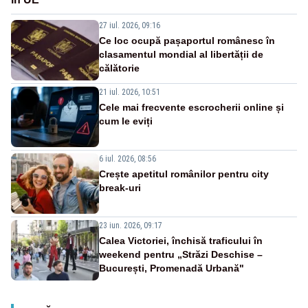
27 iul. 2026, 09:16
Ce loc ocupă pașaportul românesc în
clasamentul mondial al libertății de
călătorie
21 iul. 2026, 10:51
Cele mai frecvente escrocherii online și
cum le eviți
6 iul. 2026, 08:56
Crește apetitul românilor pentru city
break-uri
23 iun. 2026, 09:17
Calea Victoriei, închisă traficului în
weekend pentru „Străzi Deschise –
București, Promenadă Urbană"