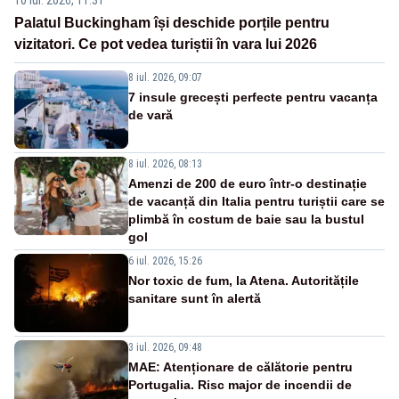
10 iul. 2026, 11:31
Palatul Buckingham își deschide porțile pentru
vizitatori. Ce pot vedea turiștii în vara lui 2026
8 iul. 2026, 09:07
7 insule grecești perfecte pentru vacanța
de vară
8 iul. 2026, 08:13
Amenzi de 200 de euro într-o destinație
de vacanță din Italia pentru turiștii care se
plimbă în costum de baie sau la bustul
gol
6 iul. 2026, 15:26
Nor toxic de fum, la Atena. Autoritățile
sanitare sunt în alertă
3 iul. 2026, 09:48
MAE: Atenționare de călătorie pentru
Portugalia. Risc major de incendii de