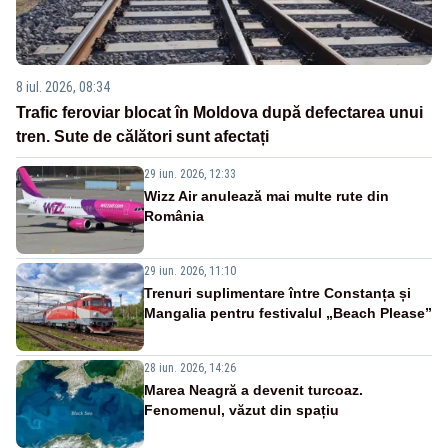
8 iul. 2026, 08:34
Trafic feroviar blocat în Moldova după defectarea unui
tren. Sute de călători sunt afectați
29 iun. 2026, 12:33
Wizz Air anulează mai multe rute din
România
29 iun. 2026, 11:10
Trenuri suplimentare între Constanța și
Mangalia pentru festivalul „Beach Please”
28 iun. 2026, 14:26
Marea Neagră a devenit turcoaz.
Fenomenul, văzut din spațiu