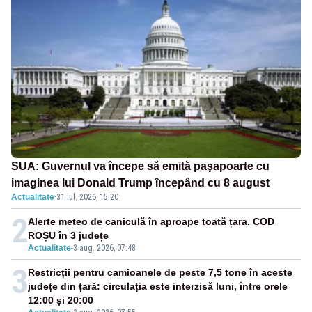
SUA: Guvernul va începe să emită paşapoarte cu
imaginea lui Donald Trump începând cu 8 august
Actualitate
·
31 iul. 2026, 15:20
2
Alerte meteo de caniculă în aproape toată țara. COD
ROȘU în 3 județe
Actualitate
-
3 aug. 2026, 07:48
3
Restricții pentru camioanele de peste 7,5 tone în aceste
județe din țară: circulația este interzisă luni, între orele
12:00 și 20:00