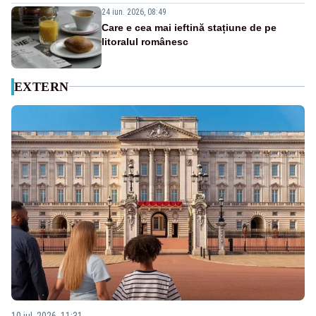
24 iun. 2026, 08:49
Care e cea mai ieftină stațiune de pe
litoralul românesc
EXTERN