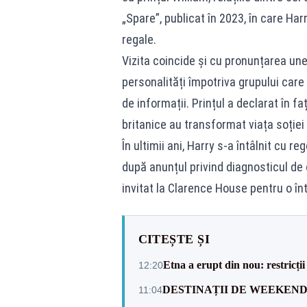
„Spare”, publicat în 2023, în care Ha
regale.
Vizita coincide și cu pronunțarea unei
personalități împotriva grupului care
de informații. Prințul a declarat în fa
britanice au transformat viața soției
În ultimii ani, Harry s-a întâlnit cu re
după anunțul privind diagnosticul de 
invitat la Clarence House pentru o înt
CITEȘTE ȘI
Etna a erupt din nou: restricți
12:20
DESTINAȚII DE WEEKEND: sfâr
11:04