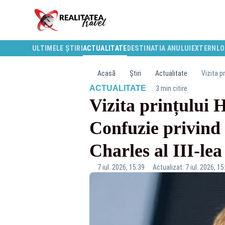
ULTIMELE ȘTIRI
ACTUALITATE
DESTINATIA ANULUI
EXTERN
LO
Acasă
Știri
Actualitate
Vizita pr
·
ACTUALITATE
3 min citire
Vizita prințului H
Confuzie privind c
Charles al III-lea
7 iul. 2026, 15:39
Actualizat: 7 iul. 2026, 15