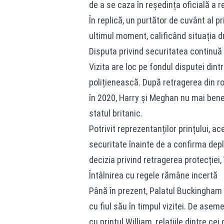
de a se caza în reședința oficială a re
În replică, un purtător de cuvânt al pr
ultimul moment, calificând situația 
Disputa privind securitatea continuă
Vizita are loc pe fondul disputei dintr
polițienească. După retragerea din rolu
în 2020, Harry și Meghan nu mai bene
statul britanic.
Potrivit reprezentanților prințului, a
securitate înainte de a confirma depl
decizia privind retragerea protecției,
Întâlnirea cu regele rămâne incertă
Până în prezent, Palatul Buckingham n
cu fiul său în timpul vizitei. De asem
cu prințul William, relațiile dintre ce