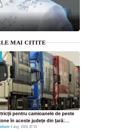
LE MAI CITITE
tricții pentru camioanele de peste
tone în aceste județe din țară:
litate
·
3 aug. 2026, 07:55
ulația este interzisă luni, între orele