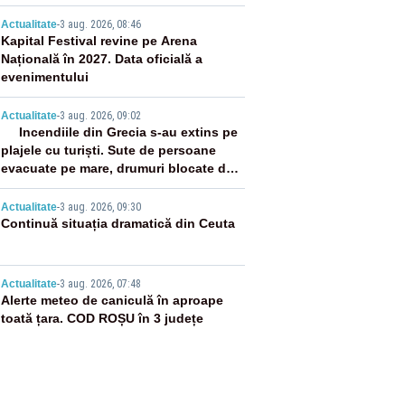
0 și 20:00
2
Actualitate
-
3 aug. 2026, 08:46
Kapital Festival revine pe Arena
Națională în 2027. Data oficială a
evenimentului
3
Actualitate
-
3 aug. 2026, 09:02
Incendiile din Grecia s-au extins pe
plajele cu turiști. Sute de persoane
evacuate pe mare, drumuri blocate de
flăcări
4
Actualitate
-
3 aug. 2026, 09:30
Continuă situația dramatică din Ceuta
5
Actualitate
-
3 aug. 2026, 07:48
Alerte meteo de caniculă în aproape
toată țara. COD ROȘU în 3 județe