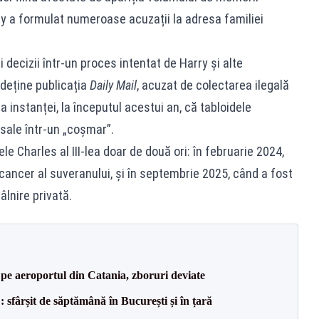
rry a formulat numeroase acuzații la adresa familiei
 decizii într-un proces intentat de Harry și alte
 deține publicația
Daily Mail
, acuzat de colectarea ilegală
ța instanței, la începutul acestui an, că tabloidele
 sale într-un „coșmar”.
gele Charles al III-lea doar de două ori: în februarie 2024,
cancer al suveranului, și în septembrie 2025, când a fost
âlnire privată.
i pe aeroportul din Catania, zboruri deviate
șit de săptămână în București și în țară