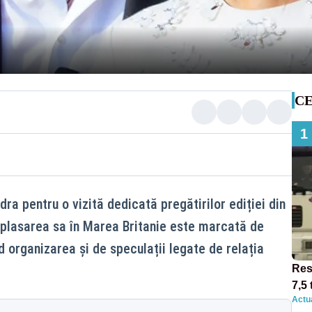
CE
1
ndra pentru o vizită dedicată pregătirilor ediției din
eplasarea sa în Marea Britanie este marcată de
nd organizarea și de speculații legate de relația
Res
7,5 
Actua
circ