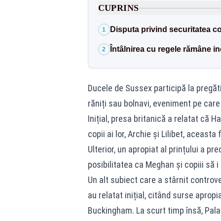
CUPRINS
Disputa privind securitatea c
1
Întâlnirea cu regele rămâne in
2
Ducele de Sussex participă la pregăti
răniți sau bolnavi, eveniment pe care
Inițial, presa britanică a relatat că
Ha
copii
ai lor, Archie și Lilibet, aceasta 
Ulterior, un apropiat al prințului a pr
posibilitatea ca Meghan și copiii să i 
Un alt subiect care a stârnit controve
au relatat inițial, citând surse aprop
Buckingham
. La scurt timp însă, Pal