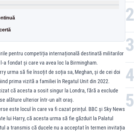
12:0
ontinuă
certă
rile pentru competiția internațională destinată militarilor
 l-a fondat și care va avea loc la Birmingham.
rry urma să fie însoțit de soția sa, Meghan, și de cei doi
fiind prima vizită a familiei în Regatul Unit din 2022.
ecizat că acesta a sosit singur la Londra, fără a exclude
se alăture ulterior într-un alt oraș.
rse este locul în care va fi cazat prințul. BBC și Sky News
iate lui Harry, că acesta urma să fie
găzduit la Palatul
atul a transmis că ducele nu a acceptat în termen invitația