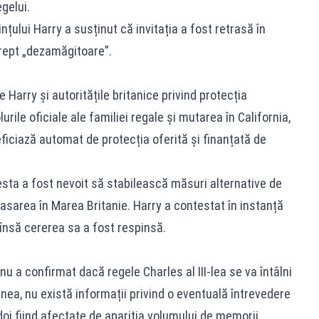
gelui.
ințului Harry a susținut că invitația a fost retrasă în
drept „dezamăgitoare”.
e Harry și autoritățile britanice privind protecția
rile oficiale ale familiei regale și mutarea în California,
ficiază automat de protecția oferită și finanțată de
cesta a fost nevoit să stabilească măsuri alternative de
asarea în Marea Britanie. Harry a contestat în instanță
 însă cererea sa a fost respinsă.
u a confirmat dacă regele Charles al III-lea se va întâlni
enea, nu există informații privind o eventuală întrevedere
i doi fiind afectate de apariția volumului de memorii