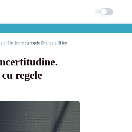
Schimba tema
ibilă întâlnire cu regele Charles al III-lea
incertitudine.
 cu regele