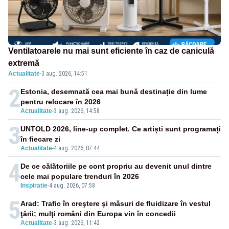
Ventilatoarele nu mai sunt eficiente în caz de caniculă
extremă
Actualitate
·
3 aug. 2026, 14:51
2
Estonia, desemnată cea mai bună destinație din lume
pentru relocare în 2026
Actualitate
-
3 aug. 2026, 14:58
3
UNTOLD 2026, line-up complet. Ce artiști sunt programați
în fiecare zi
Actualitate
-
4 aug. 2026, 07:44
4
De ce călătoriile pe cont propriu au devenit unul dintre
cele mai populare trenduri în 2026
Inspiratie
-
4 aug. 2026, 07:58
5
Arad: Trafic în creştere şi măsuri de fluidizare în vestul
ţării; mulţi români din Europa vin în concedii
Actualitate
-
3 aug. 2026, 11:42