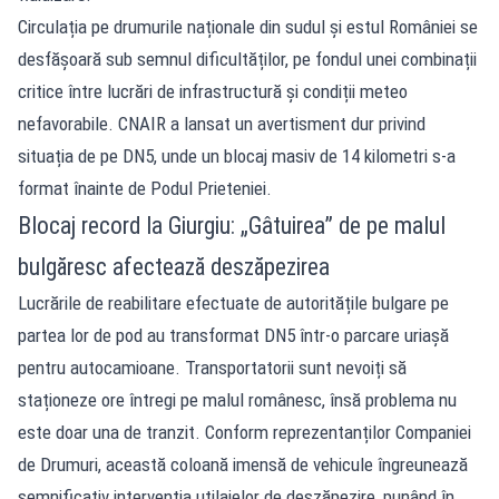
Circulația pe drumurile naționale din sudul și estul României se
desfășoară sub semnul dificultăților, pe fondul unei combinații
critice între lucrări de infrastructură și condiții meteo
nefavorabile. CNAIR a lansat un avertisment dur privind
situația de pe DN5, unde un blocaj masiv de 14 kilometri s-a
format înainte de Podul Prieteniei.
Blocaj record la Giurgiu: „Gâtuirea” de pe malul
bulgăresc afectează deszăpezirea
Lucrările de reabilitare efectuate de autoritățile bulgare pe
partea lor de pod au transformat DN5 într-o parcare uriașă
pentru autocamioane. Transportatorii sunt nevoiți să
staționeze ore întregi pe malul românesc, însă problema nu
este doar una de tranzit. Conform reprezentanților Companiei
de Drumuri, această coloană imensă de vehicule îngreunează
semnificativ intervenția utilajelor de deszăpezire, punând în