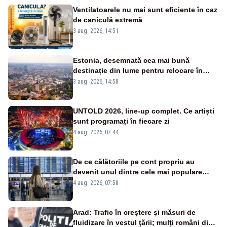
Ventilatoarele nu mai sunt eficiente în caz
de caniculă extremă
3 aug. 2026, 14:51
Estonia, desemnată cea mai bună
destinație din lume pentru relocare în
2026
3 aug. 2026, 14:58
UNTOLD 2026, line-up complet. Ce artiști
sunt programați în fiecare zi
4 aug. 2026, 07:44
De ce călătoriile pe cont propriu au
devenit unul dintre cele mai populare
trenduri în 2026
4 aug. 2026, 07:58
Arad: Trafic în creştere şi măsuri de
fluidizare în vestul ţării; mulţi români din