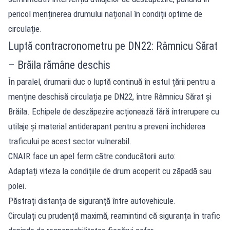
pericol menținerea drumului național în condiții optime de
circulație.
Luptă contracronometru pe DN22: Râmnicu Sărat
– Brăila rămâne deschis
În paralel, drumarii duc o luptă continuă în estul țării pentru a
menține deschisă circulația pe DN22, între Râmnicu Sărat și
Brăila. Echipele de deszăpezire acționează fără întrerupere cu
utilaje și material antiderapant pentru a preveni închiderea
traficului pe acest sector vulnerabil.
CNAIR face un apel ferm către conducătorii auto:
Adaptați viteza la condițiile de drum acoperit cu zăpadă sau
polei.
Păstrați distanța de siguranță între autovehicule.
Circulați cu prudență maximă, reamintind că siguranța în trafic