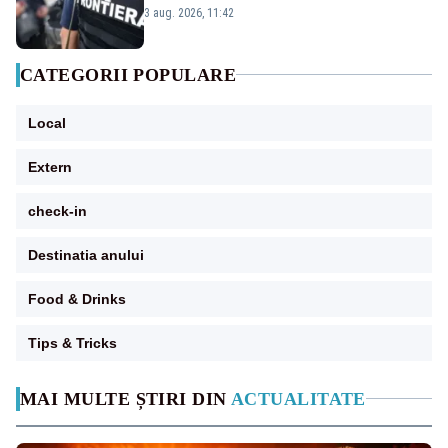
Europa vin în concedii
3 aug. 2026, 11:42
CATEGORII POPULARE
Local
Extern
check-in
Destinatia anului
Food & Drinks
Tips & Tricks
MAI MULTE ȘTIRI DIN
ACTUALITATE