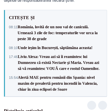
depinde de responsabilitatea fiecărui șofer.
CITEȘTE ȘI
România, lovită de un nou val de caniculă.
08:11
Urmează 3 zile de foc: temperaturile vor urca la
peste 38 de grade
Unde ieșim în București, săptămâna aceasta!
08:10
Liviu Alexa: Vreau azi sǎ îi reamintesc lui
17:46
Dumnezeu cǎ existǎ Nectarie şi Maria. Vreau azi
sǎ vǎ reamintesc VOUǍ care e rostul Oamenilor.
Alertă MAE pentru românii din Spania: nivel
15:54
maxim de prealertă pentru incendii în Valencia,
chiar în ziua eclipsei de Soare
Distribuie articolul