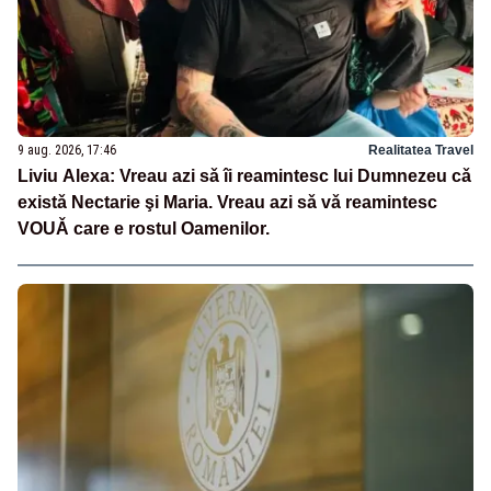
9 aug. 2026, 17:46
Realitatea Travel
Liviu Alexa: Vreau azi sǎ îi reamintesc lui Dumnezeu cǎ
existǎ Nectarie şi Maria. Vreau azi sǎ vǎ reamintesc
VOUǍ care e rostul Oamenilor.