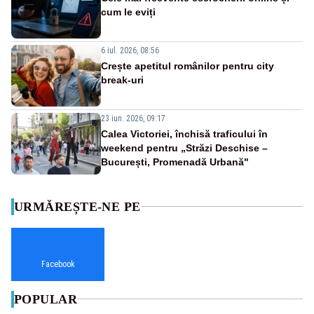
cum le eviți
6 iul. 2026, 08:56
Crește apetitul românilor pentru city
break-uri
23 iun. 2026, 09:17
Calea Victoriei, închisă traficului în
weekend pentru „Străzi Deschise –
București, Promenadă Urbană"
URMĂREȘTE-NE PE
Facebook
POPULAR