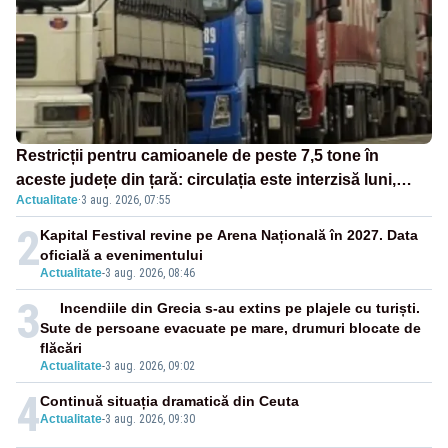
Restricții pentru camioanele de peste 7,5 tone în
aceste județe din țară: circulația este interzisă luni,
Actualitate
·
3 aug. 2026, 07:55
între orele 12:00 și 20:00
2
Kapital Festival revine pe Arena Națională în 2027. Data
oficială a evenimentului
Actualitate
-
3 aug. 2026, 08:46
3
Incendiile din Grecia s-au extins pe plajele cu turiști.
Sute de persoane evacuate pe mare, drumuri blocate de
flăcări
Actualitate
-
3 aug. 2026, 09:02
4
Continuă situația dramatică din Ceuta
Actualitate
-
3 aug. 2026, 09:30