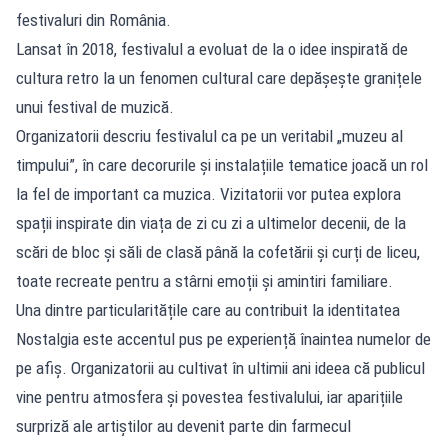
festivaluri din România.
Lansat în 2018, festivalul a evoluat de la o idee inspirată de
cultura retro la un fenomen cultural care depășește granițele
unui festival de muzică.
Organizatorii descriu festivalul ca pe un veritabil „muzeu al
timpului”, în care decorurile și instalațiile tematice joacă un rol
la fel de important ca muzica. Vizitatorii vor putea explora
spații inspirate din viața de zi cu zi a ultimelor decenii, de la
scări de bloc și săli de clasă până la cofetării și curți de liceu,
toate recreate pentru a stârni emoții și amintiri familiare.
Una dintre particularitățile care au contribuit la identitatea
Nostalgia este accentul pus pe experiență înaintea numelor de
pe afiș. Organizatorii au cultivat în ultimii ani ideea că publicul
vine pentru atmosfera și povestea festivalului, iar aparițiile
surpriză ale artiștilor au devenit parte din farmecul