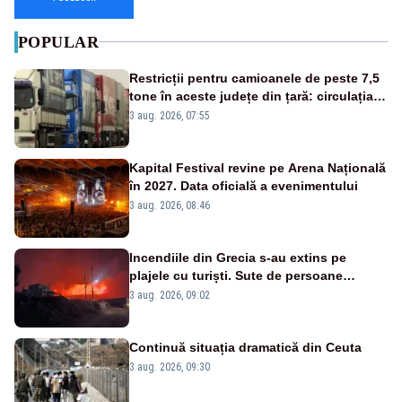
POPULAR
Restricții pentru camioanele de peste 7,5
tone în aceste județe din țară: circulația
este interzisă luni, între orele 12:00 și
3 aug. 2026, 07:55
20:00
Kapital Festival revine pe Arena Națională
în 2027. Data oficială a evenimentului
3 aug. 2026, 08:46
Incendiile din Grecia s-au extins pe
plajele cu turiști. Sute de persoane
evacuate pe mare, drumuri blocate de
3 aug. 2026, 09:02
flăcări
Continuă situația dramatică din Ceuta
3 aug. 2026, 09:30