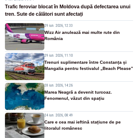
Trafic feroviar blocat în Moldova după defectarea unui
tren. Sute de călători sunt afectați
29 iun. 2026, 12:33
Wizz Air anulează mai multe rute din
România
29 iun. 2026, 11:10
Trenuri suplimentare între Constanța și
Mangalia pentru festivalul „Beach Please”
28 iun. 2026, 14:26
Marea Neagră a devenit turcoaz.
Fenomenul, văzut din spațiu
24 iun. 2026, 08:49
Care e cea mai ieftină stațiune de pe
litoralul românesc