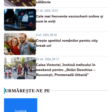
călătorie
21 iul. 2026, 10:51
Cele mai frecvente escrocherii online și
cum le eviți
6 iul. 2026, 08:56
Crește apetitul românilor pentru city
break-uri
23 iun. 2026, 09:17
Calea Victoriei, închisă traficului în
weekend pentru „Străzi Deschise –
București, Promenadă Urbană"
URMĂREȘTE-NE PE
Facebook