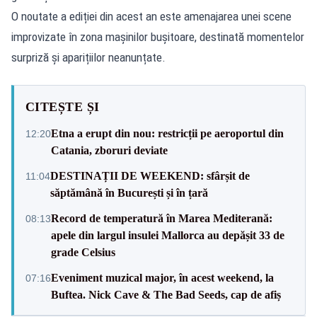
O noutate a ediției din acest an este amenajarea unei scene
improvizate în zona mașinilor bușitoare, destinată momentelor
surpriză și aparițiilor neanunțate.
CITEȘTE ȘI
Etna a erupt din nou: restricții pe aeroportul din
12:20
Catania, zboruri deviate
DESTINAȚII DE WEEKEND: sfârșit de
11:04
săptămână în București și în țară
Record de temperatură în Marea Mediterană:
08:13
apele din largul insulei Mallorca au depășit 33 de
grade Celsius
Eveniment muzical major, în acest weekend, la
07:16
Buftea. Nick Cave & The Bad Seeds, cap de afiș