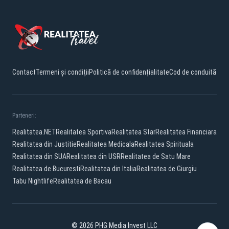
Contact
Termeni și condiții
Politică de confidențialitate
Cod de conduită
Parteneri:
Realitatea.NET
Realitatea Sportiva
Realitatea Star
Realitatea Financiara
Realitatea din Justitie
Realitatea Medicala
Realitatea Spirituala
Realitatea din SUA
Realitatea din USR
Realitatea de Satu Mare
Realitatea de Bucuresti
Realitatea din Italia
Realitatea de Giurgiu
Tabu Nightlife
Realitatea de Bacau
© 2026 PHG Media Invest LLC