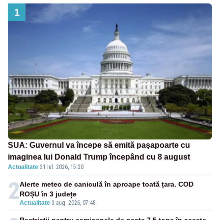
1
SUA: Guvernul va începe să emită paşapoarte cu
imaginea lui Donald Trump începând cu 8 august
Actualitate
·
31 iul. 2026, 15:20
2
Alerte meteo de caniculă în aproape toată țara. COD
ROȘU în 3 județe
Actualitate
-
3 aug. 2026, 07:48