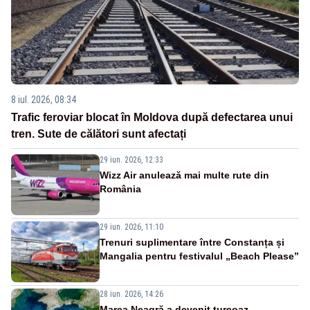
8 iul. 2026, 08:34
Trafic feroviar blocat în Moldova după defectarea unui
tren. Sute de călători sunt afectați
29 iun. 2026, 12:33
Wizz Air anulează mai multe rute din
România
29 iun. 2026, 11:10
Trenuri suplimentare între Constanța și
Mangalia pentru festivalul „Beach Please”
28 iun. 2026, 14:26
Marea Neagră a devenit turcoaz.