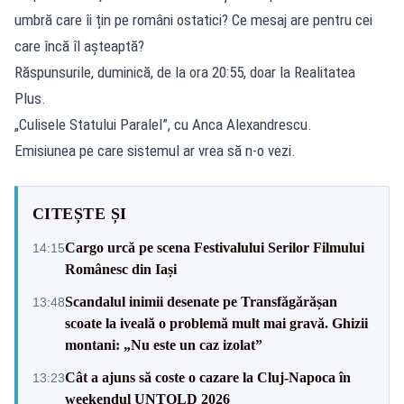
umbră care îi țin pe români ostatici? Ce mesaj are pentru cei
care încă îl așteaptă?
Răspunsurile, duminică, de la ora 20:55, doar la Realitatea
Plus.
„Culisele Statului Paralel”, cu Anca Alexandrescu.
Emisiunea pe care sistemul ar vrea să n-o vezi.
CITEȘTE ȘI
Cargo urcă pe scena Festivalului Serilor Filmului
14:15
Românesc din Iași
Scandalul inimii desenate pe Transfăgărășan
13:48
scoate la iveală o problemă mult mai gravă. Ghizii
montani: „Nu este un caz izolat”
Cât a ajuns să coste o cazare la Cluj-Napoca în
13:23
weekendul UNTOLD 2026