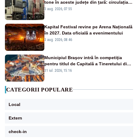
tone în aceste județe din țară: circulația
este interzisă luni, între orele 12:00 și
3 aug. 2026, 07:55
20:00
Kapital Festival revine pe Arena Națională
în 2027. Data oficială a evenimentului
3 aug. 2026, 08:46
Municipiul Braşov intră în competiţia
pentru titlul de Capitală a Tineretului din
România 2028
31 iul. 2026, 15:16
CATEGORII POPULARE
Local
Extern
check-in