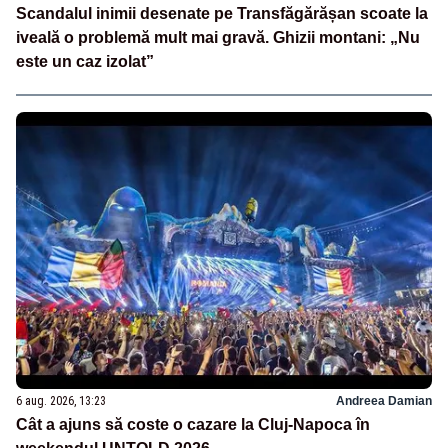
Scandalul inimii desenate pe Transfăgărășan scoate la
iveală o problemă mult mai gravă. Ghizii montani: „Nu
este un caz izolat”
6 aug. 2026, 13:23
Andreea Damian
Cât a ajuns să coste o cazare la Cluj-Napoca în