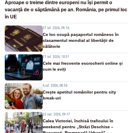
Aproape o treime dintre europeni nu își permit o
vacanță de o săptămână pe an. România, pe primul loc
în UE
27 iul. 2026, 09:16
Ce loc ocupă pașaportul românesc în
clasamentul mondial al libertății de
călătorie
21 iul. 2026, 10:51
Cele mai frecvente escrocherii online și
cum le eviți
6 iul. 2026, 08:56
Crește apetitul românilor pentru city
break-uri
23 iun. 2026, 09:17
Calea Victoriei, închisă traficului în
weekend pentru „Străzi Deschise –
București, Promenadă Urbană"