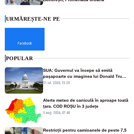
URMĂREȘTE-NE PE
Facebook
POPULAR
SUA: Guvernul va începe să emită
paşapoarte cu imaginea lui Donald Trump
începând cu 8 august
31 iul. 2026, 15:20
Alerte meteo de caniculă în aproape toată
țara. COD ROȘU în 3 județe
3 aug. 2026, 07:48
Restricții pentru camioanele de peste 7,5