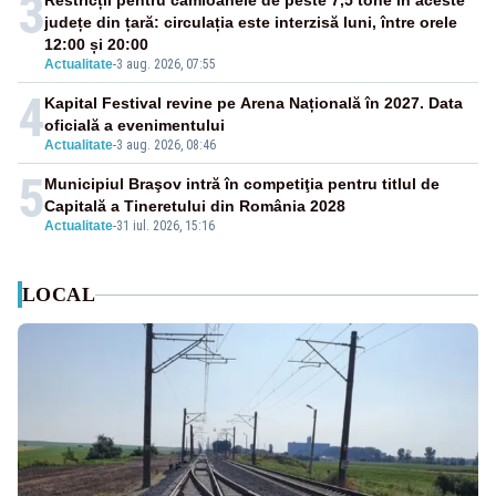
3
Restricții pentru camioanele de peste 7,5 tone în aceste
județe din țară: circulația este interzisă luni, între orele
12:00 și 20:00
Actualitate
-
3 aug. 2026, 07:55
4
Kapital Festival revine pe Arena Națională în 2027. Data
oficială a evenimentului
Actualitate
-
3 aug. 2026, 08:46
5
Municipiul Braşov intră în competiţia pentru titlul de
Capitală a Tineretului din România 2028
Actualitate
-
31 iul. 2026, 15:16
LOCAL