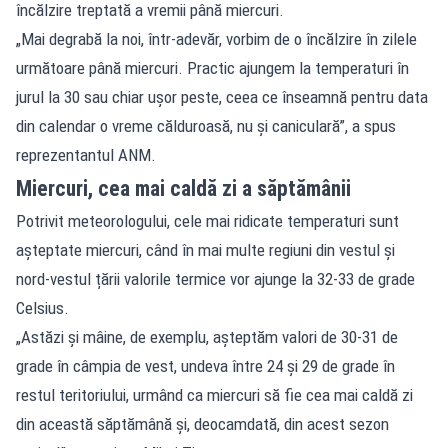
încălzire treptată a vremii până miercuri.
„Mai degrabă la noi, într-adevăr, vorbim de o încălzire în zilele
următoare până miercuri. Practic ajungem la temperaturi în
jurul la 30 sau chiar ușor peste, ceea ce înseamnă pentru data
din calendar o vreme călduroasă, nu și caniculară”, a spus
reprezentantul ANM.
Miercuri, cea mai caldă zi a săptămânii
Potrivit meteorologului, cele mai ridicate temperaturi sunt
așteptate miercuri, când în mai multe regiuni din vestul și
nord-vestul țării valorile termice vor ajunge la 32-33 de grade
Celsius.
„Astăzi și mâine, de exemplu, așteptăm valori de 30-31 de
grade în câmpia de vest, undeva între 24 și 29 de grade în
restul teritoriului, urmând ca miercuri să fie cea mai caldă zi
din această săptămână și, deocamdată, din acest sezon