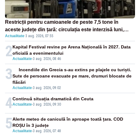
Restricții pentru camioanele de peste 7,5 tone în
aceste județe din țară: circulația este interzisă luni,
Actualitate
·
3 aug. 2026, 07:55
între orele 12:00 și 20:00
2
Kapital Festival revine pe Arena Națională în 2027. Data
oficială a evenimentului
Actualitate
-
3 aug. 2026, 08:46
3
Incendiile din Grecia s-au extins pe plajele cu turiști.
Sute de persoane evacuate pe mare, drumuri blocate de
flăcări
Actualitate
-
3 aug. 2026, 09:02
4
Continuă situația dramatică din Ceuta
Actualitate
-
3 aug. 2026, 09:30
5
Alerte meteo de caniculă în aproape toată țara. COD
ROȘU în 3 județe
Actualitate
-
3 aug. 2026, 07:48