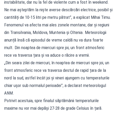
instabilitate, dar nu la fel de violente cum a fost în weekend.
Ne mai așteptăm la niște averse descărcări electrice, posibil și
cantități de 10-15 litri pe metru pătrat”, a explicat Mihai Timu.
Fenomenul va afecta mai ales zonele montane, dar și regiuni
din Transilvania, Moldova, Muntenia și Oltenia. Meteorologii
anunță însă că episodul de vreme caldă nu va dura foarte
mult. Din noaptea de miercuri spre joi, un front atmosferic
rece va traversa țara și va aduce o răcire a vremii.
„Din seara zilei de miercuri, în noaptea de miercuri spre joi, un
front atmosferic rece va traversa destul de rapid țara de la
nord la sud, astfel încât joi și vineri ajungem cu temperaturile
chiar ușor sub normalul perioadei”, a declarat meteorologul
ANM.
Potrivit acestuia, spre finalul săptămânii temperaturile
maxime nu vor mai depăși 27-28 de grade Celsius în țară.