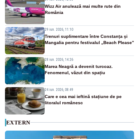
Wizz Air anulează mai multe rute din
România
29 iun. 2026, 11:10
Trenuri suplimentare între Constanța și
Mangalia pentru festivalul „Beach Please”
28 iun. 2026, 14:26
Marea Neagră a devenit turcoaz.
Fenomenul, văzut din spațiu
24 iun. 2026, 08:49
Care e cea mai ieftină stațiune de pe
litoralul românesc
EXTERN