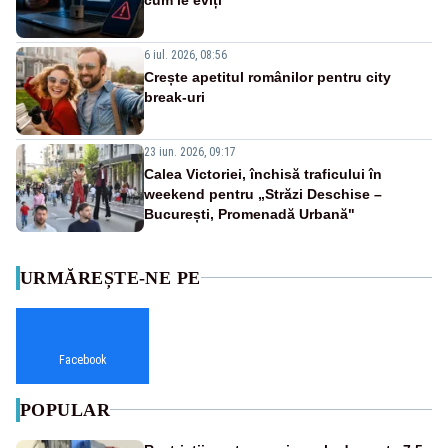
6 iul. 2026, 08:56
Crește apetitul românilor pentru city
break-uri
23 iun. 2026, 09:17
Calea Victoriei, închisă traficului în
weekend pentru „Străzi Deschise –
București, Promenadă Urbană"
URMĂREȘTE-NE PE
Facebook
POPULAR