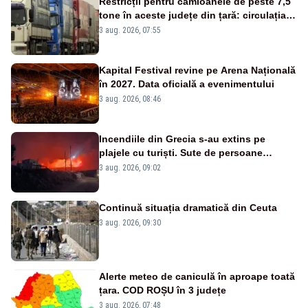
Restricții pentru camioanele de peste 7,5
tone în aceste județe din țară: circulația
este interzisă luni, între orele 12:00 și
3 aug. 2026, 07:55
20:00
Kapital Festival revine pe Arena Națională
în 2027. Data oficială a evenimentului
3 aug. 2026, 08:46
Incendiile din Grecia s-au extins pe
plajele cu turiști. Sute de persoane
evacuate pe mare, drumuri blocate de
3 aug. 2026, 09:02
flăcări
Continuă situația dramatică din Ceuta
3 aug. 2026, 09:30
Alerte meteo de caniculă în aproape toată
țara. COD ROȘU în 3 județe
3 aug. 2026, 07:48