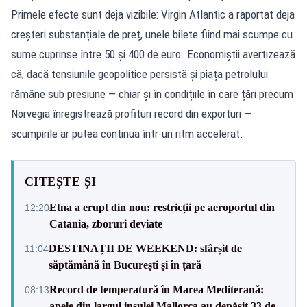
Primele efecte sunt deja vizibile: Virgin Atlantic a raportat deja
creșteri substanțiale de preț, unele bilete fiind mai scumpe cu
sume cuprinse între 50 și 400 de euro. Economiștii avertizează
că, dacă tensiunile geopolitice persistă și piața petrolului
rămâne sub presiune — chiar și în condițiile în care țări precum
Norvegia înregistrează profituri record din exporturi —
scumpirile ar putea continua într-un ritm accelerat.
CITEȘTE ȘI
Etna a erupt din nou: restricții pe aeroportul din
12:20
Catania, zboruri deviate
DESTINAȚII DE WEEKEND: sfârșit de
11:04
săptămână în București și în țară
Record de temperatură în Marea Mediterană:
08:13
apele din largul insulei Mallorca au depășit 33 de