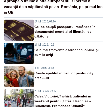
Aproape o treime dintre europeni nu își permit o
vacanță de o săptămână pe an. România, pe primul loc
în UE
27 iul. 2026, 09:16
Ce loc ocupă pașaportul românesc în
clasamentul mondial al libertății de
călătorie
21 iul. 2026, 10:51
Cele mai frecvente escrocherii online și
cum le eviți
6 iul. 2026, 08:56
Crește apetitul românilor pentru city
break-uri
23 iun. 2026, 09:17
Calea Victoriei, închisă traficului în
weekend pentru „Străzi Deschise –
București, Promenadă Urbană"