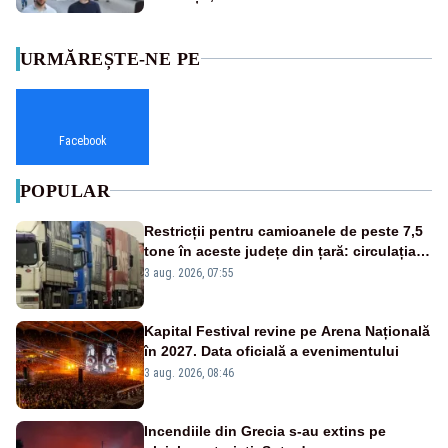
URMĂREȘTE-NE PE
Facebook
POPULAR
Restricții pentru camioanele de peste 7,5
tone în aceste județe din țară: circulația
este interzisă luni, între orele 12:00 și
3 aug. 2026, 07:55
20:00
Kapital Festival revine pe Arena Națională
în 2027. Data oficială a evenimentului
3 aug. 2026, 08:46
Incendiile din Grecia s-au extins pe