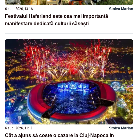
6 aug. 2026, 13:16
Stoica Marian
Festivalul Haferland este cea mai importantă
manifestare dedicată culturii săsești
6 aug. 2026, 11:18
Stoica Marian
Cât a ajuns să coste o cazare la Cluj-Napoca în