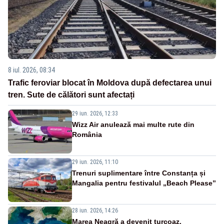
8 iul. 2026, 08:34
Trafic feroviar blocat în Moldova după defectarea unui
tren. Sute de călători sunt afectați
29 iun. 2026, 12:33
Wizz Air anulează mai multe rute din
România
29 iun. 2026, 11:10
Trenuri suplimentare între Constanța și
Mangalia pentru festivalul „Beach Please”
28 iun. 2026, 14:26
Marea Neagră a devenit turcoaz.