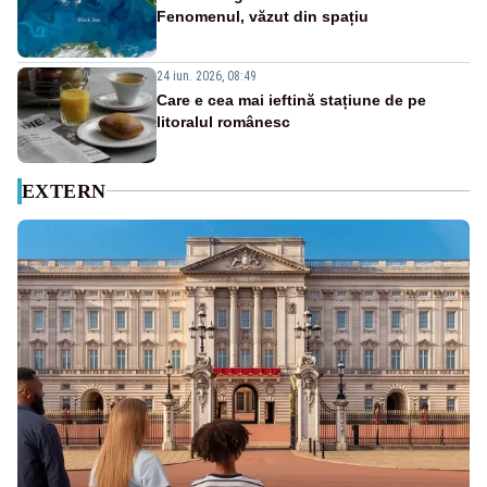
Fenomenul, văzut din spațiu
24 iun. 2026, 08:49
Care e cea mai ieftină stațiune de pe
litoralul românesc
EXTERN