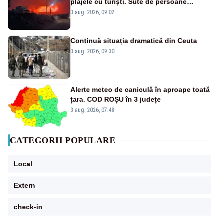
plajele cu turiști. Sute de persoane
evacuate pe mare, drumuri blocate de
3 aug. 2026, 09:02
flăcări
Continuă situația dramatică din Ceuta
3 aug. 2026, 09:30
Alerte meteo de caniculă în aproape toată
țara. COD ROȘU în 3 județe
3 aug. 2026, 07:48
CATEGORII POPULARE
Local
Extern
check-in