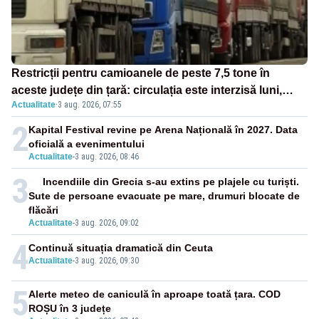
Restricții pentru camioanele de peste 7,5 tone în
aceste județe din țară: circulația este interzisă luni,
Actualitate
·
3 aug. 2026, 07:55
între orele 12:00 și 20:00
2
Kapital Festival revine pe Arena Națională în 2027. Data
oficială a evenimentului
Actualitate
-
3 aug. 2026, 08:46
3
Incendiile din Grecia s-au extins pe plajele cu turiști.
Sute de persoane evacuate pe mare, drumuri blocate de
flăcări
Actualitate
-
3 aug. 2026, 09:02
4
Continuă situația dramatică din Ceuta
Actualitate
-
3 aug. 2026, 09:30
5
Alerte meteo de caniculă în aproape toată țara. COD
ROȘU în 3 județe