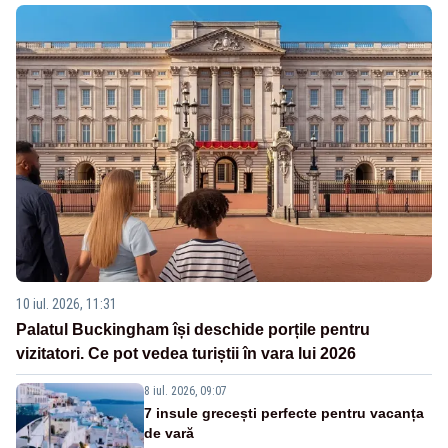
10 iul. 2026, 11:31
Palatul Buckingham își deschide porțile pentru
vizitatori. Ce pot vedea turiștii în vara lui 2026
8 iul. 2026, 09:07
7 insule grecești perfecte pentru vacanța
de vară