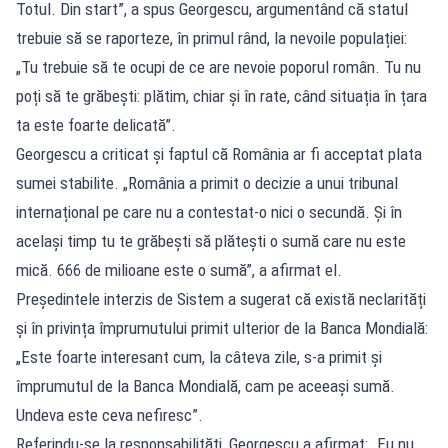
Totul. Din start”, a spus Georgescu, argumentând că statul
trebuie să se raporteze, în primul rând, la nevoile populației:
„Tu trebuie să te ocupi de ce are nevoie poporul român. Tu nu
poți să te grăbești: plătim, chiar și în rate, când situația în țara
ta este foarte delicată”.
Georgescu a criticat și faptul că România ar fi acceptat plata
sumei stabilite. „România a primit o decizie a unui tribunal
internațional pe care nu a contestat-o nici o secundă. Și în
același timp tu te grăbești să plătești o sumă care nu este
mică. 666 de milioane este o sumă”, a afirmat el.
Președintele interzis de Sistem a sugerat că există neclarități
și în privința împrumutului primit ulterior de la Banca Mondială:
„Este foarte interesant cum, la câteva zile, s-a primit și
împrumutul de la Banca Mondială, cam pe aceeași sumă.
Undeva este ceva nefiresc”.
Referindu-se la responsabilități, Georgescu a afirmat: „Eu nu