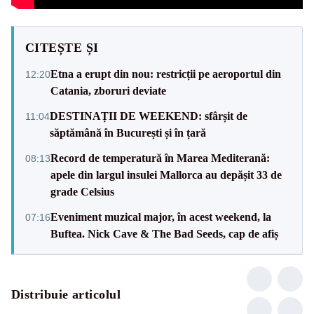
CITEȘTE ȘI
Etna a erupt din nou: restricții pe aeroportul din
12:20
Catania, zboruri deviate
DESTINAȚII DE WEEKEND: sfârșit de
11:04
săptămână în București și în țară
Record de temperatură în Marea Mediterană:
08:13
apele din largul insulei Mallorca au depășit 33 de
grade Celsius
Eveniment muzical major, în acest weekend, la
07:16
Buftea. Nick Cave & The Bad Seeds, cap de afiș
Distribuie articolul