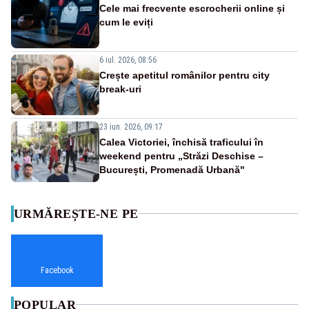
Cele mai frecvente escrocherii online și
cum le eviți
6 iul. 2026, 08:56
Crește apetitul românilor pentru city
break-uri
23 iun. 2026, 09:17
Calea Victoriei, închisă traficului în
weekend pentru „Străzi Deschise –
București, Promenadă Urbană"
URMĂREȘTE-NE PE
Facebook
POPULAR