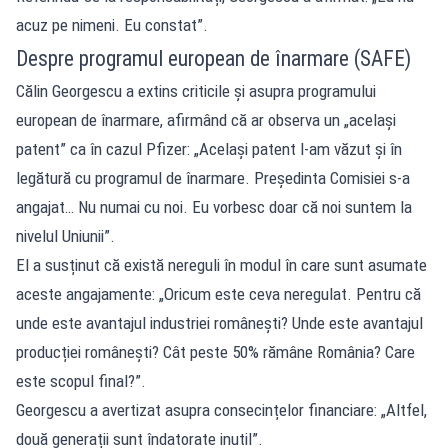
acuz pe nimeni. Eu constat”.
Despre programul european de înarmare (SAFE)
Călin Georgescu a extins criticile și asupra programului
european de înarmare, afirmând că ar observa un „același
patent” ca în cazul Pfizer: „Același patent l-am văzut și în
legătură cu programul de înarmare. Președinta Comisiei s-a
angajat… Nu numai cu noi. Eu vorbesc doar că noi suntem la
nivelul Uniunii”.
El a susținut că există nereguli în modul în care sunt asumate
aceste angajamente: „Oricum este ceva neregulat. Pentru că
unde este avantajul industriei românești? Unde este avantajul
producției românești? Cât peste 50% rămâne România? Care
este scopul final?”.
Georgescu a avertizat asupra consecințelor financiare: „Altfel,
două generații sunt îndatorate inutil”.