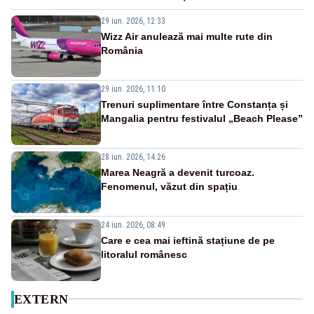
29 iun. 2026, 12:33
Wizz Air anulează mai multe rute din
România
29 iun. 2026, 11:10
Trenuri suplimentare între Constanța și
Mangalia pentru festivalul „Beach Please”
28 iun. 2026, 14:26
Marea Neagră a devenit turcoaz.
Fenomenul, văzut din spațiu
24 iun. 2026, 08:49
Care e cea mai ieftină stațiune de pe
litoralul românesc
EXTERN