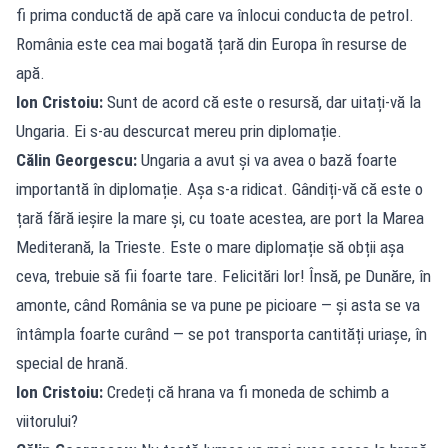
fi prima conductă de apă care va înlocui conducta de petrol.
România este cea mai bogată țară din Europa în resurse de
apă.
Ion Cristoiu:
Sunt de acord că este o resursă, dar uitați-vă la
Ungaria. Ei s-au descurcat mereu prin diplomație.
Călin Georgescu:
Ungaria a avut și va avea o bază foarte
importantă în diplomație. Așa s-a ridicat. Gândiți-vă că este o
țară fără ieșire la mare și, cu toate acestea, are port la Marea
Mediterană, la Trieste. Este o mare diplomație să obții așa
ceva, trebuie să fii foarte tare. Felicitări lor! Însă, pe Dunăre, în
amonte, când România se va pune pe picioare — și asta se va
întâmpla foarte curând — se pot transporta cantități uriașe, în
special de hrană.
Ion Cristoiu:
Credeți că hrana va fi moneda de schimb a
viitorului?