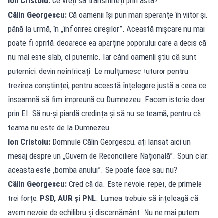
Ion Cristoiu:
Ce vreți să transmiteți prin asta?
Călin Georgescu:
Că oamenii își pun mari speranțe în viitor și,
până la urmă, în „înflorirea cireșilor”. Această mișcare nu mai
poate fi oprită, deoarece ea aparține poporului care a decis că
nu mai este slab, ci puternic. Iar când oamenii știu că sunt
puternici, devin neînfricați. Le mulțumesc tuturor pentru
trezirea conștiinței, pentru această înțelegere justă a ceea ce
înseamnă să fim împreună cu Dumnezeu. Facem istorie doar
prin El. Să nu-și piardă credința și să nu se teamă, pentru că
teama nu este de la Dumnezeu.
Ion Cristoiu:
Domnule Călin Georgescu, ați lansat aici un
mesaj despre un „Guvern de Reconciliere Națională”. Spun clar:
aceasta este „bomba anului”. Se poate face sau nu?
Călin Georgescu:
Cred că da. Este nevoie, repet, de primele
trei forțe:
PSD, AUR și PNL
. Lumea trebuie să înțeleagă că
avem nevoie de echilibru și discernământ. Nu ne mai putem