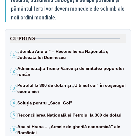
pământul fertil vor deveni monedele de schimb ale
noii ordini mondiale.
CUPRINS
„Bomba Anului” – Reconcilierea Națională și
1
Judecata lui Dumnezeu
Administrația Trump-Vance și demnitatea poporului
2
român
Petrolul la 300 de dolari și „Ultimul cui” în coșciugul
3
economiei
Soluția pentru „Sacul Gol”
4
Reconcilierea Națională și Petrolul la 300 de dolari
5
Apa și Hrana – „Armele de gherilă economică” ale
6
României