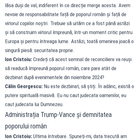
lăsa duși de val, indiferent în ce direcție merge acesta. Avem
nevoie de responsabilitate față de poporul român și față de
viitorul copiilor noștri. Trebuie să uităm ce a fost până astăzi
și să construim viitorul împreună, într-un moment critic pentru
Europa și pentru întreaga lume. Astăzi, toată omenirea joacă o
singură piesă: securitatea proprie.
Ion Cristoiu:
Credeți că acest semnal de reconciliere va reuși
să readucă împreună poporul român, care pare atât de
dezbinat după evenimentele din noiembrie 2024?
Călin Georgescu:
Nu este dezbinat, să știți. În adânc, există o
putere spirituală masivă. Eu nu caut judecata oamenilor, eu
caut judecata lui Dumnezeu.
Administrația Trump-Vance și demnitatea
poporului român
Ion Cristoiu:
Ultima întrebare. Spuneți-mi, data trecută am