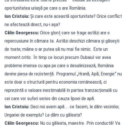
oportunitatea uriașă pe care o are România.
Ion Cristoiu:
Și care este această oportunitate? Orice conflict
ne afectează direct, nu-i așa?
Călin Georgescu:
Orice glonț care se trage astăzi are o
repercusiune în cămara ta. Astăzi deschizi cămara și găsești
de toate; mâine s-ar putea să nu mai fie nimic. Este un
moment critic. În timp ce locuri precum Dubaiul vor avea
probleme imense cu apa pe care o desalinizează, România
devine piesa de rezistență. Programul „Hrană, Apă, Energie” nu
este doar o structură pentru economia românească, ci
reprezintă o valoare inestimabilă în partea tranzacțională cu
cei care vor suferi serios din cauza lipsei de apă.
Ion Cristoiu:
Deci noi avem apă... ce facem, le dăm vecinilor,
Ungariei de exemplu? Le dăm cu găleata?
Călin Georgescu:
Nu cu găleata, maestre. Prin conductă! Va