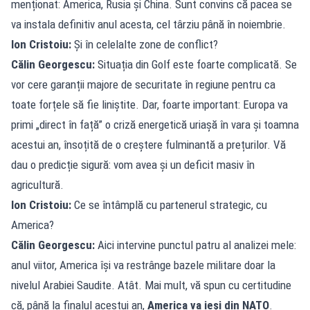
menționat: America, Rusia și China. Sunt convins că pacea se
va instala definitiv anul acesta, cel târziu până în noiembrie.
Ion Cristoiu:
Și în celelalte zone de conflict?
Călin Georgescu:
Situația din Golf este foarte complicată. Se
vor cere garanții majore de securitate în regiune pentru ca
toate forțele să fie liniștite. Dar, foarte important: Europa va
primi „direct în față” o criză energetică uriașă în vara și toamna
acestui an, însoțită de o creștere fulminantă a prețurilor. Vă
dau o predicție sigură: vom avea și un deficit masiv în
agricultură.
Ion Cristoiu:
Ce se întâmplă cu partenerul strategic, cu
America?
Călin Georgescu:
Aici intervine punctul patru al analizei mele:
anul viitor, America își va restrânge bazele militare doar la
nivelul Arabiei Saudite. Atât. Mai mult, vă spun cu certitudine
că, până la finalul acestui an,
America va ieși din NATO
.