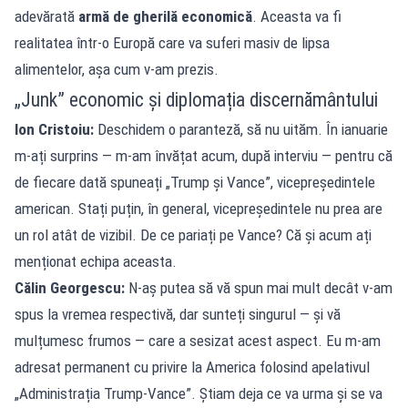
adevărată
armă de gherilă economică
. Aceasta va fi
realitatea într-o Europă care va suferi masiv de lipsa
alimentelor, așa cum v-am prezis.
„Junk” economic și diplomația discernământului
Ion Cristoiu:
Deschidem o paranteză, să nu uităm. În ianuarie
m-ați surprins — m-am învățat acum, după interviu — pentru că
de fiecare dată spuneați „Trump și Vance”, vicepreședintele
american. Stați puțin, în general, vicepreședintele nu prea are
un rol atât de vizibil. De ce pariați pe Vance? Că și acum ați
menționat echipa aceasta.
Călin Georgescu:
N-aș putea să vă spun mai mult decât v-am
spus la vremea respectivă, dar sunteți singurul — și vă
mulțumesc frumos — care a sesizat acest aspect. Eu m-am
adresat permanent cu privire la America folosind apelativul
„Administrația Trump-Vance”. Știam deja ce va urma și se va