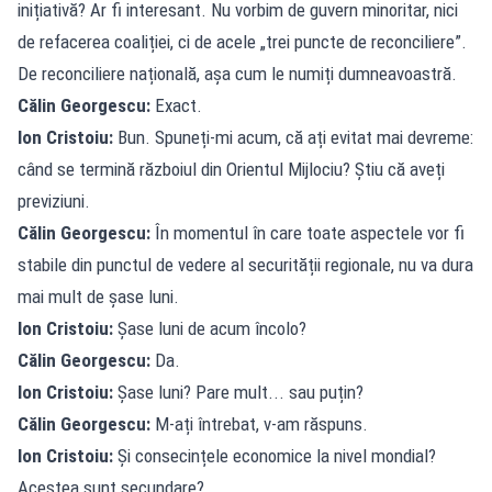
inițiativă? Ar fi interesant. Nu vorbim de guvern minoritar, nici
de refacerea coaliției, ci de acele „trei puncte de reconciliere”.
De reconciliere națională, așa cum le numiți dumneavoastră.
Călin Georgescu:
Exact.
Ion Cristoiu:
Bun. Spuneți-mi acum, că ați evitat mai devreme:
când se termină războiul din Orientul Mijlociu? Știu că aveți
previziuni.
Călin Georgescu:
În momentul în care toate aspectele vor fi
stabile din punctul de vedere al securității regionale, nu va dura
mai mult de șase luni.
Ion Cristoiu:
Șase luni de acum încolo?
Călin Georgescu:
Da.
Ion Cristoiu:
Șase luni? Pare mult... sau puțin?
Călin Georgescu:
M-ați întrebat, v-am răspuns.
Ion Cristoiu:
Și consecințele economice la nivel mondial?
Acestea sunt secundare?