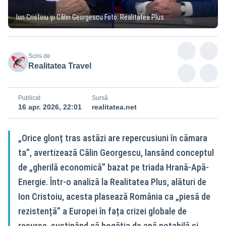
Ion Cristoiu și Călin Georgescu Foto: Realitatea Plus
Scris de
Realitatea Travel
Publicat
Sursă
16 apr. 2026, 22:01
realitatea.net
„Orice glonț tras astăzi are repercusiuni în cămara
ta”, avertizează Călin Georgescu, lansând conceptul
de „gherilă economică” bazat pe triada Hrană-Apă-
Energie. Într-o analiză la Realitatea Plus, alături de
Ion Cristoiu, acesta plasează România ca „piesă de
rezistență” a Europei în fața crizei globale de
resurse, susținând că bogăția de apă potabilă și