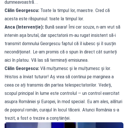
dumneavoastră...
Călin Georgescu:
Toate la timpul lor, maestre. Cred că
acesta este răspunsul: toate la timpul lor.
Anca (Intervenție):
Bună seara! Îmi cer scuze, n-am vrut să
intervin așa brutal, dar spectatorii m-au rugat insistent să-i
transmit domnului Georgescu faptul că îl iubesc și îl susțin
necondiționat. Le-am promis că o spun în direct cât sunteți
aici în platou. Vă las să terminați emisiunea.
Călin Georgescu:
Vă mulțumesc și le mulțumesc și lor.
Hristos a înviat tuturor! Aș vrea să continui pe marginea a
ceea ce ați transmis din partea telespectatorilor. Vedeți,
scopul principal în lume este controlul — un control exercitat
asupra României și Europei, în mod special. Eu am ales, alături
de poporul român, curajul în locul tăcerii. Atunci România s-a
trezit; a fost o trezire a conștiinței.