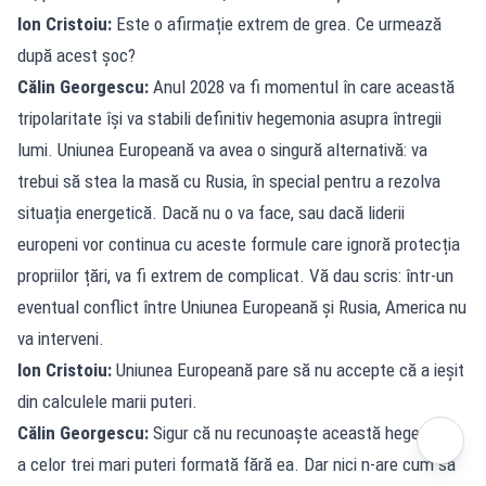
Ion Cristoiu:
Este o afirmație extrem de grea. Ce urmează
după acest șoc?
Călin Georgescu:
Anul 2028 va fi momentul în care această
tripolaritate își va stabili definitiv hegemonia asupra întregii
lumi. Uniunea Europeană va avea o singură alternativă: va
trebui să stea la masă cu Rusia, în special pentru a rezolva
situația energetică. Dacă nu o va face, sau dacă liderii
europeni vor continua cu aceste formule care ignoră protecția
propriilor țări, va fi extrem de complicat. Vă dau scris: într-un
eventual conflict între Uniunea Europeană și Rusia, America nu
va interveni.
Ion Cristoiu:
Uniunea Europeană pare să nu accepte că a ieșit
din calculele marii puteri.
Călin Georgescu:
Sigur că nu recunoaște această hegemonie
a celor trei mari puteri formată fără ea. Dar nici n-are cum să