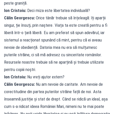
peste graniță.
Ion Cristoiu:
Deci miza este libertatea individuală?
Călin Georgescu:
Orice tânăr trebuie să înțeleagă: îți aparții
singur, ție însuți, prin naștere. Viața ta este creată pentru a fi
liberă într-o țară liberă. Eu am preferat să spun adevărul, iar
sistemul a reacționat spunând că mint, pentru că ei aveau
nevoie de obediență. Datoria mea nu era să mulțumesc
puterile străine, ci să mă adresez cu sinceritate românilor.
Resursele noastre trebuie să ne aparțină și trebuie utilizate
pentru copiii noștri.
Ion Cristoiu:
Nu vreți ajutor extern?
Călin Georgescu:
Nu am nevoie de caritate. Am nevoie de
corectitudine din partea puterilor străine față de noi. Asta
înseamnă justiție și stat de drept. Când se ridică un ideal, așa
cum s-a ridicat ideea României Mari, nimeni nu te mai poate
înfrânge. Nu poți ucide libertatea și nu poți înlătura democrația