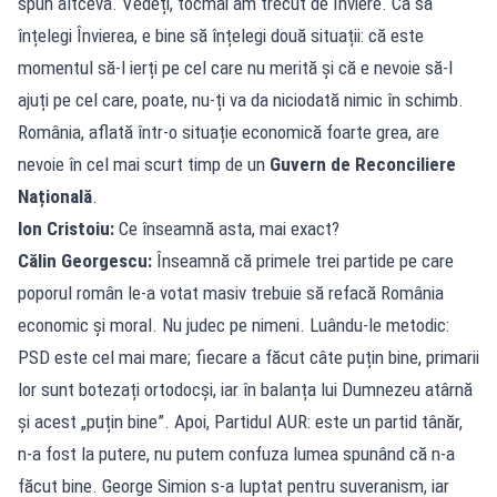
spun altceva. Vedeți, tocmai am trecut de Înviere. Ca să
înțelegi Învierea, e bine să înțelegi două situații: că este
momentul să-l ierți pe cel care nu merită și că e nevoie să-l
ajuți pe cel care, poate, nu-ți va da niciodată nimic în schimb.
România, aflată într-o situație economică foarte grea, are
nevoie în cel mai scurt timp de un
Guvern de Reconciliere
Națională
.
Ion Cristoiu:
Ce înseamnă asta, mai exact?
Călin Georgescu:
Înseamnă că primele trei partide pe care
poporul român le-a votat masiv trebuie să refacă România
economic și moral. Nu judec pe nimeni. Luându-le metodic:
PSD este cel mai mare; fiecare a făcut câte puțin bine, primarii
lor sunt botezați ortodocși, iar în balanța lui Dumnezeu atârnă
și acest „puțin bine”. Apoi, Partidul AUR: este un partid tânăr,
n-a fost la putere, nu putem confuza lumea spunând că n-a
făcut bine. George Simion s-a luptat pentru suveranism, iar