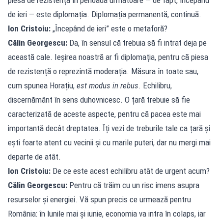
de ieri — este diplomația. Diplomația permanentă, continuă.
Ion Cristoiu:
„Începând de ieri” este o metaforă?
Călin Georgescu:
Da, în sensul că trebuia să fi intrat deja pe
această cale. Ieșirea noastră ar fi diplomația, pentru că piesa
de rezistență o reprezintă moderația. Măsura în toate sau,
cum spunea Horațiu,
est modus in rebus
. Echilibru,
discernământ în sens duhovnicesc. O țară trebuie să fie
caracterizată de aceste aspecte, pentru că pacea este mai
importantă decât dreptatea. Îți vezi de treburile tale ca țară și
ești foarte atent cu vecinii și cu marile puteri, dar nu mergi mai
departe de atât.
Ion Cristoiu:
De ce este acest echilibru atât de urgent acum?
Călin Georgescu:
Pentru că trăim cu un risc imens asupra
resurselor și energiei. Vă spun precis ce urmează pentru
România: în lunile mai și iunie, economia va intra în colaps, iar