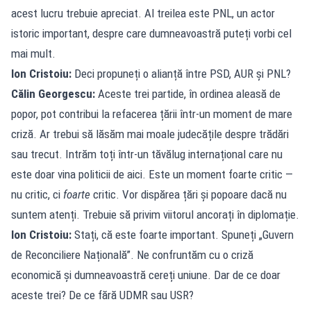
acest lucru trebuie apreciat. Al treilea este PNL, un actor
istoric important, despre care dumneavoastră puteți vorbi cel
mai mult.
Ion Cristoiu:
Deci propuneți o alianță între PSD, AUR și PNL?
Călin Georgescu:
Aceste trei partide, în ordinea aleasă de
popor, pot contribui la refacerea țării într-un moment de mare
criză. Ar trebui să lăsăm mai moale judecățile despre trădări
sau trecut. Intrăm toți într-un tăvălug internațional care nu
este doar vina politicii de aici. Este un moment foarte critic —
nu critic, ci
foarte
critic. Vor dispărea țări și popoare dacă nu
suntem atenți. Trebuie să privim viitorul ancorați în diplomație.
Ion Cristoiu:
Stați, că este foarte important. Spuneți „Guvern
de Reconciliere Națională”. Ne confruntăm cu o criză
economică și dumneavoastră cereți uniune. Dar de ce doar
aceste trei? De ce fără UDMR sau USR?