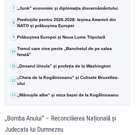
„Junk” economic și diplomația discernământului
7
Predicțiile pentru 2026-2028: Ieșirea Americii din
8
NATO și prăbușirea Europei
Prăbușirea Europei și Noua Lume Tripolară
9
Trenul care vine peste „Banchetul de pe calea
10
ferată”
„Dosarul Ursula” și profeția de la Washington
11
„Cheia de la Kogălniceanu” și Culisele Bruxelles-
12
ului
„Mănușile albe” și miza bazei de la Kogălniceanu
13
„Bomba Anului” – Reconcilierea Națională și
Judecata lui Dumnezeu