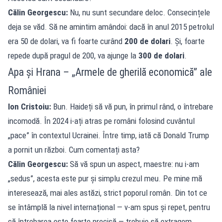
Călin Georgescu:
Nu, nu sunt secundare deloc. Consecințele
deja se văd. Să ne amintim amândoi: dacă în anul 2015 petrolul
era 50 de dolari, va fi foarte curând
200 de dolari
. Și, foarte
repede după pragul de 200, va ajunge la
300 de dolari
.
Apa și Hrana – „Armele de gherilă economică” ale
României
Ion Cristoiu:
Bun. Haideți să vă pun, în primul rând, o întrebare
incomodă. În 2024 i-ați atras pe români folosind cuvântul
„pace” în contextul Ucrainei. Între timp, iată că Donald Trump
a pornit un război. Cum comentați asta?
Călin Georgescu:
Să vă spun un aspect, maestre: nu i-am
„sedus”, acesta este pur și simplu crezul meu. Pe mine mă
interesează, mai ales astăzi, strict poporul român. Din tot ce
se întâmplă la nivel internațional — v-am spus și repet, pentru
că întrebarea este foarte precisă — trebuie să extragem