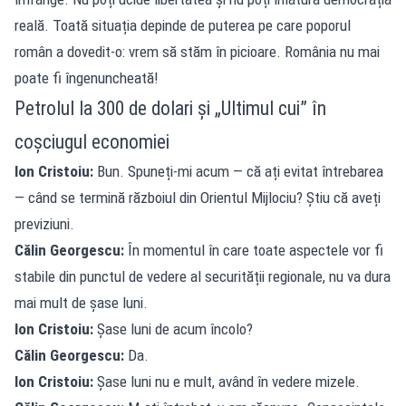
reală. Toată situația depinde de puterea pe care poporul
român a dovedit-o: vrem să stăm în picioare. România nu mai
poate fi îngenuncheată!
Petrolul la 300 de dolari și „Ultimul cui” în
coșciugul economiei
Ion Cristoiu:
Bun. Spuneți-mi acum — că ați evitat întrebarea
— când se termină războiul din Orientul Mijlociu? Știu că aveți
previziuni.
Călin Georgescu:
În momentul în care toate aspectele vor fi
stabile din punctul de vedere al securității regionale, nu va dura
mai mult de șase luni.
Ion Cristoiu:
Șase luni de acum încolo?
Călin Georgescu:
Da.
Ion Cristoiu:
Șase luni nu e mult, având în vedere mizele.