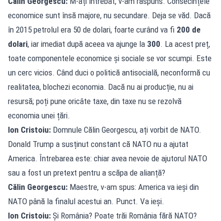
Călin Georgescu:
M-ați întrebat, v-am răspuns. Consecințele
economice sunt însă majore, nu secundare. Deja se văd. Dacă
în 2015 petrolul era 50 de dolari, foarte curând va fi
200 de
dolari
, iar imediat după aceea va ajunge la
300
. La acest preț,
toate componentele economice și sociale se vor scumpi. Este
un cerc vicios. Când duci o politică antisocială, neconformă cu
realitatea, blochezi economia. Dacă nu ai producție, nu ai
resursă; poți pune oricâte taxe, din taxe nu se rezolvă
economia unei țări.
Ion Cristoiu:
Domnule Călin Georgescu, ați vorbit de NATO.
Donald Trump a susținut constant că NATO nu a ajutat
America. Întrebarea este: chiar avea nevoie de ajutorul NATO
sau a fost un pretext pentru a scăpa de alianță?
Călin Georgescu:
Maestre, v-am spus: America va ieși din
NATO până la finalul acestui an. Punct. Va ieși.
Ion Cristoiu:
Și România? Poate trăi România fără NATO?