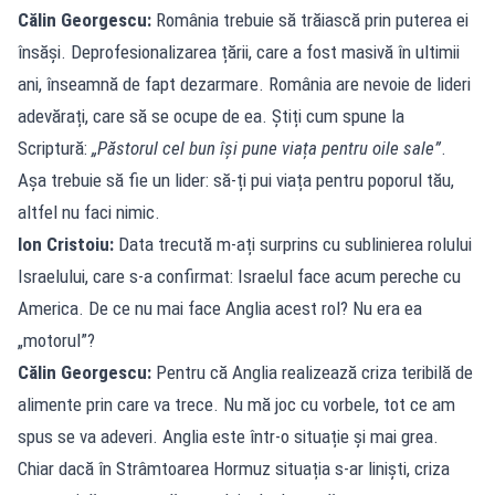
Călin Georgescu:
România trebuie să trăiască prin puterea ei
însăși. Deprofesionalizarea țării, care a fost masivă în ultimii
ani, înseamnă de fapt dezarmare. România are nevoie de lideri
adevărați, care să se ocupe de ea. Știți cum spune la
Scriptură:
„Păstorul cel bun își pune viața pentru oile sale”
.
Așa trebuie să fie un lider: să-ți pui viața pentru poporul tău,
altfel nu faci nimic.
Ion Cristoiu:
Data trecută m-ați surprins cu sublinierea rolului
Israelului, care s-a confirmat: Israelul face acum pereche cu
America. De ce nu mai face Anglia acest rol? Nu era ea
„motorul”?
Călin Georgescu:
Pentru că Anglia realizează criza teribilă de
alimente prin care va trece. Nu mă joc cu vorbele, tot ce am
spus se va adeveri. Anglia este într-o situație și mai grea.
Chiar dacă în Strâmtoarea Hormuz situația s-ar liniști, criza