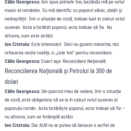
Călin Georgescu:
Am spus primele trei, bazându-mă pe votul
masiv al românilor. Eu mă identific cu poporul sărac, obidit și
nedreptățit. Într-o situație de criză, trebuie luat în calcul votul
suveran. Asta a hotărât poporul, asta trebuie să fie. Nu
altceva, cum este astăzi.
Ion Cristoiu:
Este interesant. Deci nu guvern minoritar, nici
refacerea vechii coaliții, ci „cele trei” pentru reconciliere.
Călin Georgescu:
Exact așa: Reconciliere Națională.
Reconcilierea Națională și Petrolul la 300 de
dolari
Călin Georgescu:
Din punctul meu de vedere, într-o situație
de criză, este obligatoriu să se ia în calcul votul suveran al
poporului român. Asta hotărăște poporul, asta trebuie să fie —
nu altceva, cum se întâmplă astăzi.
Ion Cristoiu:
Dar AUR nu ar putea să lanseze o astfel de