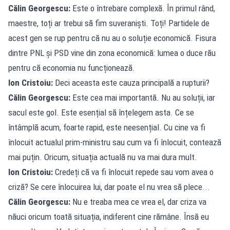
Călin Georgescu:
Este o întrebare complexă. În primul rând,
maestre, toți ar trebui să fim suveraniști. Toți! Partidele de
acest gen se rup pentru că nu au o soluție economică. Fisura
dintre PNL și PSD vine din zona economică: lumea o duce rău
pentru că economia nu funcționează.
Ion Cristoiu:
Deci aceasta este cauza principală a rupturii?
Călin Georgescu:
Este cea mai importantă. Nu au soluții, iar
sacul este gol. Este esențial să înțelegem asta. Ce se
întâmplă acum, foarte rapid, este neesențial. Cu cine va fi
înlocuit actualul prim-ministru sau cum va fi înlocuit, contează
mai puțin. Oricum, situația actuală nu va mai dura mult.
Ion Cristoiu:
Credeți că va fi înlocuit repede sau vom avea o
criză? Se cere înlocuirea lui, dar poate el nu vrea să plece...
Călin Georgescu:
Nu e treaba mea ce vrea el, dar criza va
năuci oricum toată situația, indiferent cine rămâne. Însă eu