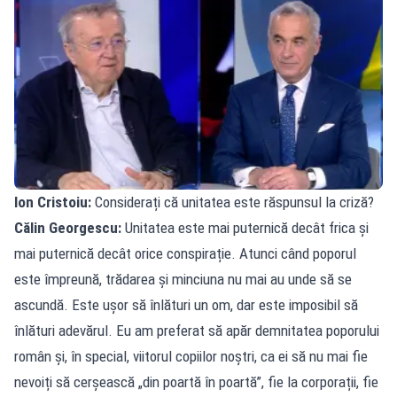
Ion Cristoiu:
Considerați că unitatea este răspunsul la criză?
Călin Georgescu:
Unitatea este mai puternică decât frica și
mai puternică decât orice conspirație. Atunci când poporul
este împreună, trădarea și minciuna nu mai au unde să se
ascundă. Este ușor să înlături un om, dar este imposibil să
înlături adevărul. Eu am preferat să apăr demnitatea poporului
român și, în special, viitorul copiilor noștri, ca ei să nu mai fie
nevoiți să cerșească „din poartă în poartă”, fie la corporații, fie