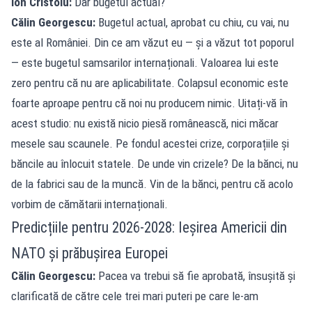
Ion Cristoiu:
Dar bugetul actual?
Călin Georgescu:
Bugetul actual, aprobat cu chiu, cu vai, nu
este al României. Din ce am văzut eu — și a văzut tot poporul
— este bugetul samsarilor internaționali. Valoarea lui este
zero pentru că nu are aplicabilitate. Colapsul economic este
foarte aproape pentru că noi nu producem nimic. Uitați-vă în
acest studio: nu există nicio piesă românească, nici măcar
mesele sau scaunele. Pe fondul acestei crize, corporațiile și
băncile au înlocuit statele. De unde vin crizele? De la bănci, nu
de la fabrici sau de la muncă. Vin de la bănci, pentru că acolo
vorbim de cămătarii internaționali.
Predicțiile pentru 2026-2028: Ieșirea Americii din
NATO și prăbușirea Europei
Călin Georgescu:
Pacea va trebui să fie aprobată, însușită și
clarificată de către cele trei mari puteri pe care le-am