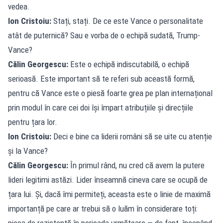
vedea.
Ion Cristoiu:
Stați, stați. De ce este Vance o personalitate
atât de puternică? Sau e vorba de o echipă sudată, Trump-
Vance?
Călin Georgescu:
Este o echipă indiscutabilă, o echipă
serioasă. Este important să te referi sub această formă,
pentru că Vance este o piesă foarte grea pe plan internațional
prin modul în care cei doi își împart atribuțiile și direcțiile
pentru țara lor.
Ion Cristoiu:
Deci e bine ca liderii români să se uite cu atenție
și la Vance?
Călin Georgescu:
În primul rând, nu cred că avem la putere
lideri legitimi astăzi. Lider înseamnă cineva care se ocupă de
țara lui. Și, dacă îmi permiteți, aceasta este o linie de maximă
importanță pe care ar trebui să o luăm în considerare toți:
piesa de rezistență în perioada următoare — de fapt, începând