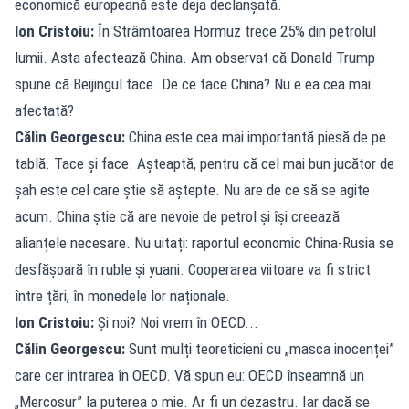
economică europeană este deja declanșată.
Ion Cristoiu:
În Strâmtoarea Hormuz trece 25% din petrolul
lumii. Asta afectează China. Am observat că Donald Trump
spune că Beijingul tace. De ce tace China? Nu e ea cea mai
afectată?
Călin Georgescu:
China este cea mai importantă piesă de pe
tablă. Tace și face. Așteaptă, pentru că cel mai bun jucător de
șah este cel care știe să aștepte. Nu are de ce să se agite
acum. China știe că are nevoie de petrol și își creează
alianțele necesare. Nu uitați: raportul economic China-Rusia se
desfășoară în ruble și yuani. Cooperarea viitoare va fi strict
între țări, în monedele lor naționale.
Ion Cristoiu:
Și noi? Noi vrem în OECD...
Călin Georgescu:
Sunt mulți teoreticieni cu „masca inocenței”
care cer intrarea în OECD. Vă spun eu: OECD înseamnă un
„Mercosur” la puterea o mie. Ar fi un dezastru. Iar dacă se