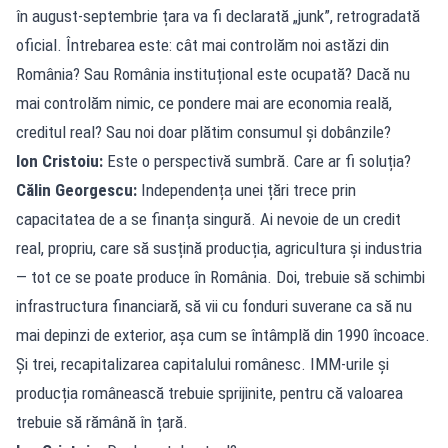
în august-septembrie țara va fi declarată „junk”, retrogradată
oficial. Întrebarea este: cât mai controlăm noi astăzi din
România? Sau România instituțional este ocupată? Dacă nu
mai controlăm nimic, ce pondere mai are economia reală,
creditul real? Sau noi doar plătim consumul și dobânzile?
Ion Cristoiu:
Este o perspectivă sumbră. Care ar fi soluția?
Călin Georgescu:
Independența unei țări trece prin
capacitatea de a se finanța singură. Ai nevoie de un credit
real, propriu, care să susțină producția, agricultura și industria
— tot ce se poate produce în România. Doi, trebuie să schimbi
infrastructura financiară, să vii cu fonduri suverane ca să nu
mai depinzi de exterior, așa cum se întâmplă din 1990 încoace.
Și trei, recapitalizarea capitalului românesc. IMM-urile și
producția românească trebuie sprijinite, pentru că valoarea
trebuie să rămână în țară.