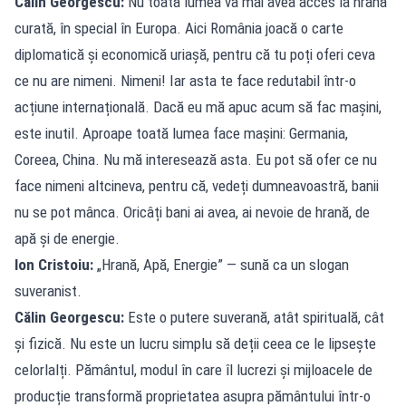
Călin Georgescu:
Nu toată lumea va mai avea acces la hrană
curată, în special în Europa. Aici România joacă o carte
diplomatică și economică uriașă, pentru că tu poți oferi ceva
ce nu are nimeni. Nimeni! Iar asta te face redutabil într-o
acțiune internațională. Dacă eu mă apuc acum să fac mașini,
este inutil. Aproape toată lumea face mașini: Germania,
Coreea, China. Nu mă interesează asta. Eu pot să ofer ce nu
face nimeni altcineva, pentru că, vedeți dumneavoastră, banii
nu se pot mânca. Oricâți bani ai avea, ai nevoie de hrană, de
apă și de energie.
Ion Cristoiu:
„Hrană, Apă, Energie” — sună ca un slogan
suveranist.
Călin Georgescu:
Este o putere suverană, atât spirituală, cât
și fizică. Nu este un lucru simplu să deții ceea ce le lipsește
celorlalți. Pământul, modul în care îl lucrezi și mijloacele de
producție transformă proprietatea asupra pământului într-o