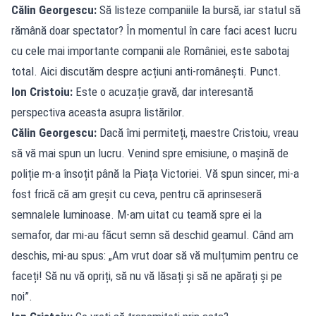
Călin Georgescu:
Să listeze companiile la bursă, iar statul să
rămână doar spectator? În momentul în care faci acest lucru
cu cele mai importante companii ale României, este sabotaj
total. Aici discutăm despre acțiuni anti-românești. Punct.
Ion Cristoiu:
Este o acuzație gravă, dar interesantă
perspectiva aceasta asupra listărilor.
Călin Georgescu:
Dacă îmi permiteți, maestre Cristoiu, vreau
să vă mai spun un lucru. Venind spre emisiune, o mașină de
poliție m-a însoțit până la Piața Victoriei. Vă spun sincer, mi-a
fost frică că am greșit cu ceva, pentru că aprinseseră
semnalele luminoase. M-am uitat cu teamă spre ei la
semafor, dar mi-au făcut semn să deschid geamul. Când am
deschis, mi-au spus: „Am vrut doar să vă mulțumim pentru ce
faceți! Să nu vă opriți, să nu vă lăsați și să ne apărați și pe
noi”.