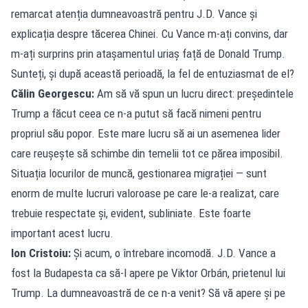
remarcat atenția dumneavoastră pentru J.D. Vance și
explicația despre tăcerea Chinei. Cu Vance m-ați convins, dar
m-ați surprins prin atașamentul uriaș față de Donald Trump.
Sunteți, și după această perioadă, la fel de entuziasmat de el?
Călin Georgescu:
Am să vă spun un lucru direct: președintele
Trump a făcut ceea ce n-a putut să facă nimeni pentru
propriul său popor. Este mare lucru să ai un asemenea lider
care reușește să schimbe din temelii tot ce părea imposibil.
Situația locurilor de muncă, gestionarea migrației — sunt
enorm de multe lucruri valoroase pe care le-a realizat, care
trebuie respectate și, evident, subliniate. Este foarte
important acest lucru.
Ion Cristoiu:
Și acum, o întrebare incomodă. J.D. Vance a
fost la Budapesta ca să-l apere pe Viktor Orbán, prietenul lui
Trump. La dumneavoastră de ce n-a venit? Să vă apere și pe