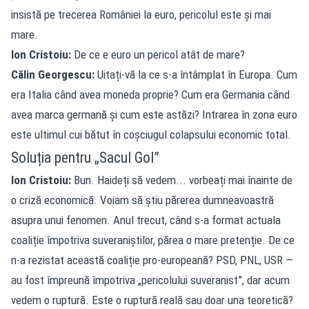
insistă pe trecerea României la euro, pericolul este și mai
mare.
Ion Cristoiu:
De ce e euro un pericol atât de mare?
Călin Georgescu:
Uitați-vă la ce s-a întâmplat în Europa. Cum
era Italia când avea moneda proprie? Cum era Germania când
avea marca germană și cum este astăzi? Intrarea în zona euro
este ultimul cui bătut în coșciugul colapsului economic total.
Soluția pentru „Sacul Gol”
Ion Cristoiu:
Bun. Haideți să vedem... vorbeați mai înainte de
o criză economică. Voiam să știu părerea dumneavoastră
asupra unui fenomen. Anul trecut, când s-a format actuala
coaliție împotriva suveraniștilor, părea o mare pretenție. De ce
n-a rezistat această coaliție pro-europeană? PSD, PNL, USR —
au fost împreună împotriva „pericolului suveranist”, dar acum
vedem o ruptură. Este o ruptură reală sau doar una teoretică?