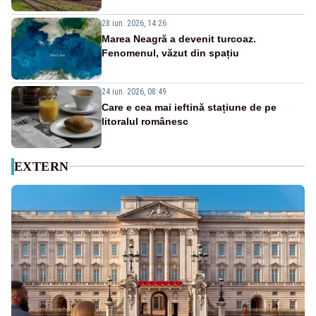
28 iun. 2026, 14:26
Marea Neagră a devenit turcoaz.
Fenomenul, văzut din spațiu
24 iun. 2026, 08:49
Care e cea mai ieftină stațiune de pe
litoralul românesc
EXTERN