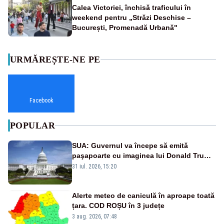
Calea Victoriei, închisă traficului în
weekend pentru „Străzi Deschise –
București, Promenadă Urbană"
URMĂREȘTE-NE PE
Facebook
POPULAR
SUA: Guvernul va începe să emită
paşapoarte cu imaginea lui Donald Trump
începând cu 8 august
31 iul. 2026, 15:20
Alerte meteo de caniculă în aproape toată
țara. COD ROȘU în 3 județe
3 aug. 2026, 07:48