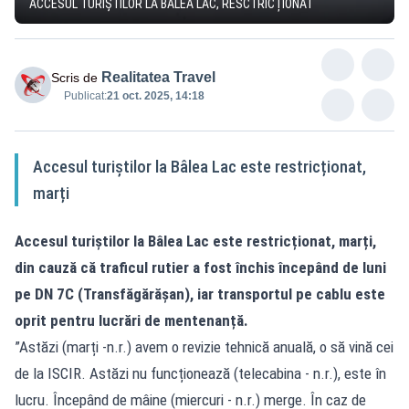
ACCESUL TURIȘTILOR LA BÂLEA LAC, RESCTRICȚIONAT
Realitatea Travel
Scris de
Publicat:
21 oct. 2025, 14:18
Accesul turiștilor la Bâlea Lac este restricționat,
marți
Accesul turiștilor la Bâlea Lac este restricționat, marți,
din cauză că traficul rutier a fost închis începând de luni
pe DN 7C (Transfăgărășan), iar transportul pe cablu este
oprit pentru lucrări de mentenanță.
”Astăzi (marți -n.r.) avem o revizie tehnică anuală, o să vină cei
de la ISCIR. Astăzi nu funcționează (telecabina - n.r.), este în
lucru. Începând de mâine (miercuri - n.r.) merge. În caz de