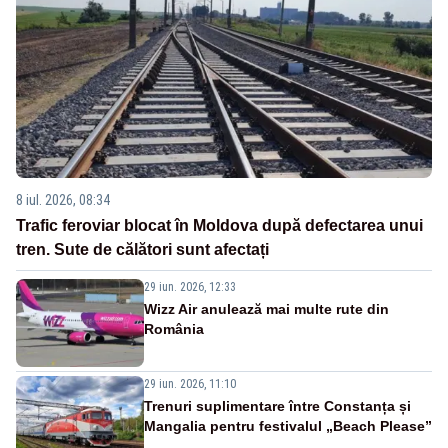
8 iul. 2026, 08:34
Trafic feroviar blocat în Moldova după defectarea unui
tren. Sute de călători sunt afectați
29 iun. 2026, 12:33
Wizz Air anulează mai multe rute din
România
29 iun. 2026, 11:10
Trenuri suplimentare între Constanța și
Mangalia pentru festivalul „Beach Please”