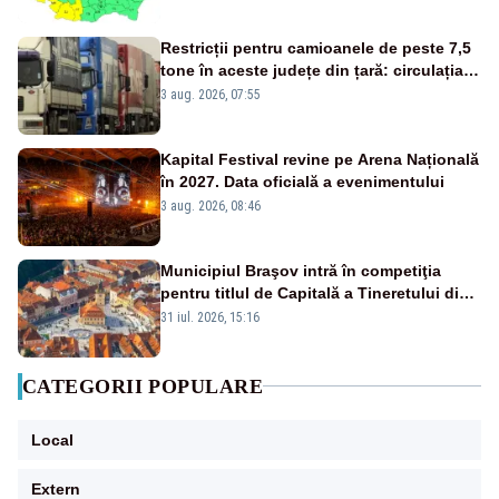
Restricții pentru camioanele de peste 7,5
tone în aceste județe din țară: circulația
este interzisă luni, între orele 12:00 și
3 aug. 2026, 07:55
20:00
Kapital Festival revine pe Arena Națională
în 2027. Data oficială a evenimentului
3 aug. 2026, 08:46
Municipiul Braşov intră în competiţia
pentru titlul de Capitală a Tineretului din
România 2028
31 iul. 2026, 15:16
CATEGORII POPULARE
Local
Extern