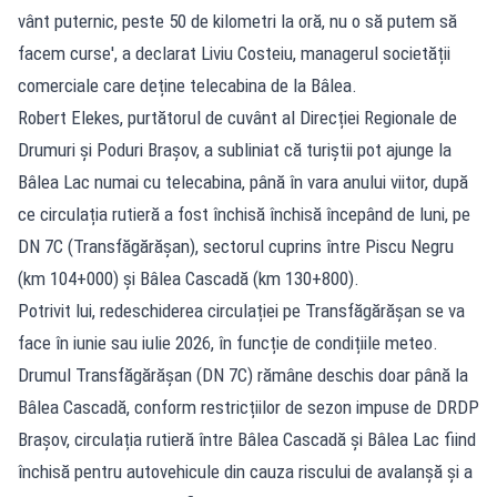
vânt puternic, peste 50 de kilometri la oră, nu o să putem să
facem curse', a declarat Liviu Costeiu, managerul societății
comerciale care deține telecabina de la Bâlea.
Robert Elekes, purtătorul de cuvânt al Direcției Regionale de
Drumuri și Poduri Brașov, a subliniat că turiștii pot ajunge la
Bâlea Lac numai cu telecabina, până în vara anului viitor, după
ce circulația rutieră a fost închisă închisă începând de luni, pe
DN 7C (Transfăgărășan), sectorul cuprins între Piscu Negru
(km 104+000) și Bâlea Cascadă (km 130+800).
Potrivit lui, redeschiderea circulației pe Transfăgărășan se va
face în iunie sau iulie 2026, în funcție de condițiile meteo.
Drumul Transfăgărășan (DN 7C) rămâne deschis doar până la
Bâlea Cascadă, conform restricțiilor de sezon impuse de DRDP
Brașov, circulația rutieră între Bâlea Cascadă și Bâlea Lac fiind
închisă pentru autovehicule din cauza riscului de avalanșă și a