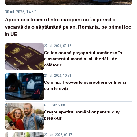
30 iul. 2026, 14:57
Aproape o treime dintre europeni nu își permit o
vacanță de o săptămână pe an. România, pe primul loc
în UE
27 iul. 2026, 09:16
Ce loc ocupă pașaportul românesc în
clasamentul mondial al libertății de
călătorie
21 iul. 2026, 10:51
Cele mai frecvente escrocherii online și
cum le eviți
6 iul. 2026, 08:56
Crește apetitul românilor pentru city
break-uri
23 iun. 2026, 09:17