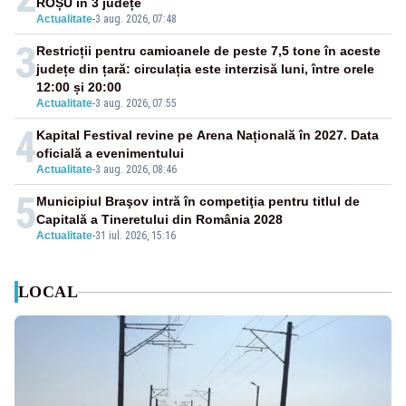
ROȘU în 3 județe
Actualitate
-
3 aug. 2026, 07:48
3
Restricții pentru camioanele de peste 7,5 tone în aceste
județe din țară: circulația este interzisă luni, între orele
12:00 și 20:00
Actualitate
-
3 aug. 2026, 07:55
4
Kapital Festival revine pe Arena Națională în 2027. Data
oficială a evenimentului
Actualitate
-
3 aug. 2026, 08:46
5
Municipiul Braşov intră în competiţia pentru titlul de
Capitală a Tineretului din România 2028
Actualitate
-
31 iul. 2026, 15:16
LOCAL